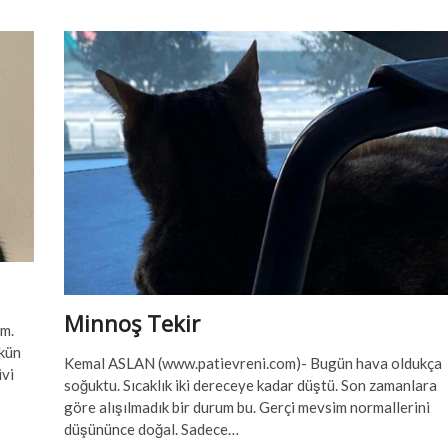
Minnoş Tekir
ım.
kün
Kemal ASLAN (www.patievreni.com)- Bugün hava oldukça
ivi
soğuktu. Sıcaklık iki dereceye kadar düştü. Son zamanlara
göre alışılmadık bir durum bu. Gerçi mevsim normallerini
düşününce doğal. Sadece…