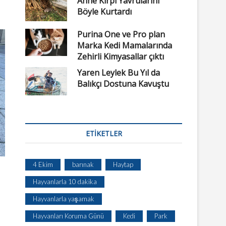
Anne Kirpi Yavrularını
Böyle Kurtardı
Purina One ve Pro plan
Marka Kedi Mamalarında
Zehirli Kimyasallar çıktı
Yaren Leylek Bu Yıl da
Balıkçı Dostuna Kavuştu
ETIKETLER
4 Ekim
barınak
Haytap
Hayvanlarla 10 dakika
Hayvanlarla yaşamak
Hayvanları Koruma Günü
Kedi
Park