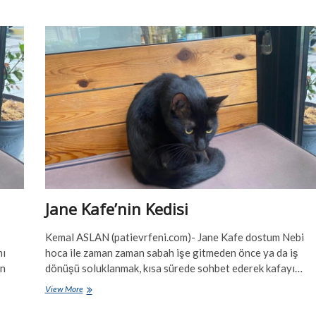
Kedisi:
Düşes
Jane Kafe’nin Kedisi
Kemal ASLAN (patievrfeni.com)- Jane Kafe dostum Nebi
nı
hoca ile zaman zaman sabah işe gitmeden önce ya da iş
en
dönüşü soluklanmak, kısa sürede sohbet ederek kafayı…
Jane
View More
Kafe’nin
Kedisi