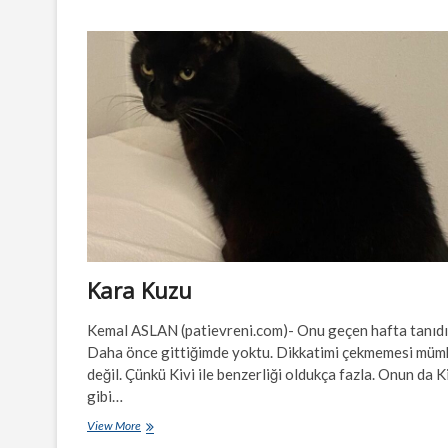
Pasajının
Kara
Kızı
Kara Kuzu
Kemal ASLAN (patievreni.com)- Onu geçen hafta tanıd
Daha önce gittiğimde yoktu. Dikkatimi çekmemesi müm
değil. Çünkü Kivi ile benzerliği oldukça fazla. Onun da K
gibi…
Kara
View More
Kuzu