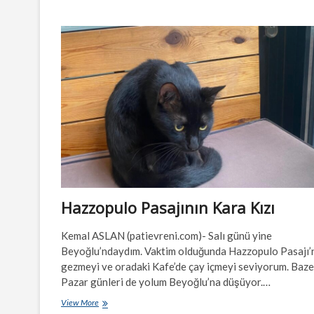
Dostların
Sevgisine
Mazhar
Olun
Hazzopulo Pasajının Kara Kızı
Kemal ASLAN (patievreni.com)- Salı günü yine
Beyoğlu’ndaydım. Vaktim olduğunda Hazzopulo Pasajı’
gezmeyi ve oradaki Kafe’de çay içmeyi seviyorum. Baz
Pazar günleri de yolum Beyoğlu’na düşüyor.…
Hazzopulo
View More