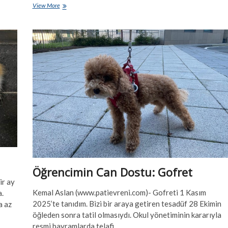
Minnoş
View More
Tekir
Öğrencimin Can Dostu: Gofret
ir ay
Kemal Aslan (www.patievreni.com)- Gofreti 1 Kasım
a.
2025’te tanıdım. Bizi bir araya getiren tesadüf 28 Ekimin
a az
öğleden sonra tatil olmasıydı. Okul yönetiminin kararıyla
resmi bayramlarda telafi…