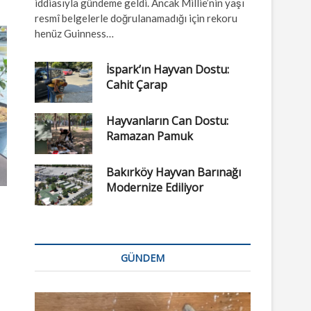
iddiasıyla gündeme geldi. Ancak Millie’nin yaşı
resmî belgelerle doğrulanamadığı için rekoru
henüz Guinness…
İspark’ın Hayvan Dostu:
Cahit Çarap
Hayvanların Can Dostu:
Ramazan Pamuk
Bakırköy Hayvan Barınağı
Modernize Ediliyor
GÜNDEM