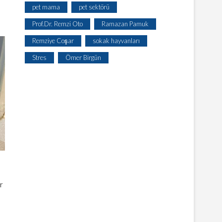
pet mama
pet sektörü
Prof.Dr. Remzi Oto
Ramazan Pamuk
Remziye Coşar
sokak hayvanları
Stres
Ömer Birgün
r