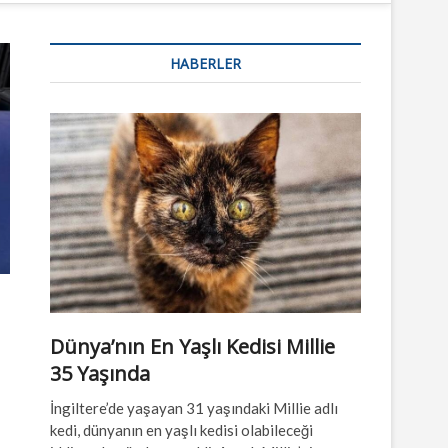
n
u
HABERLER
B
u
t
t
o
n
Dünya’nın En Yaşlı Kedisi Millie
35 Yaşında
İngiltere’de yaşayan 31 yaşındaki Millie adlı
kedi, dünyanın en yaşlı kedisi olabileceği