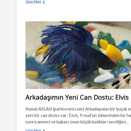
Paspas:
View More
Dişi
Şinasi
Arkadaşımın Yeni Can Dostu: Elvis
Kemal ASLAN (patievreni.com) Arkadaşımın bir buçuk a
yeni bir can dostu var: Elvis. Freud’un ölmesinden bir h
sonra annesi ve babası onun küçük balıkları sevdiğini…
Arkadaşımın
View More