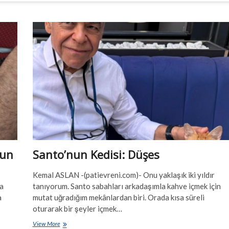
lun
Santo’nun Kedisi: Düşes
Kemal ASLAN -(patievreni.com)- Onu yaklaşık iki yıldır
da
tanıyorum. Santo sabahları arkadaşımla kahve içmek için
a
mutat uğradığım mekânlardan biri. Orada kısa süreli
oturarak bir şeyler içmek…
Santo’nun
View More