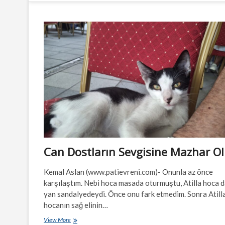
Can Dostların Sevgisine Mazhar O
Kemal Aslan (www.patievreni.com)- Onunla az önce
karşılaştım. Nebi hoca masada oturmuştu, Atilla hoca 
yan sandalyedeydi. Önce onu fark etmedim. Sonra Atill
hocanın sağ elinin…
Can
View More