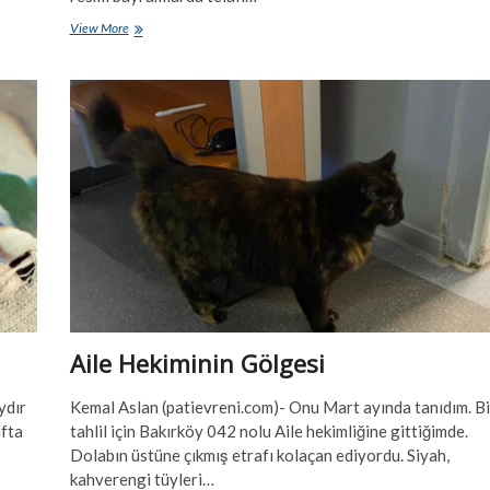
Öğrencimin
View More
Can
Dostu:
Gofret
Aile Hekiminin Gölgesi
ydır
Kemal Aslan (patievreni.com)- Onu Mart ayında tanıdım. Bi
afta
tahlil için Bakırköy 042 nolu Aile hekimliğine gittiğimde.
Dolabın üstüne çıkmış etrafı kolaçan ediyordu. Siyah,
kahverengi tüyleri…