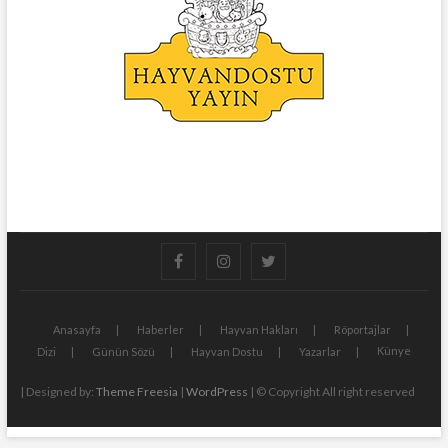
facebook
instagram
twitter
Anasayfa
Haberler
Hayvan Hakları
Röportajlar
Künye
Dizi
Günün Sözü
Hayvan Dostu
Yazarlar
| Designed by:
Theme Freesia
|
WordPress
| © Copyright All right reserved