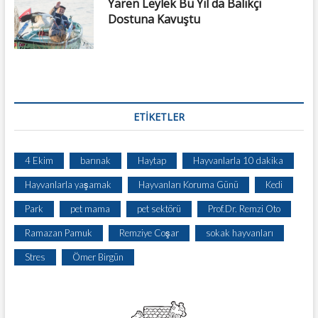
Yaren Leylek Bu Yıl da Balıkçı
Dostuna Kavuştu
ETIKETLER
4 Ekim
barınak
Haytap
Hayvanlarla 10 dakika
Hayvanlarla yaşamak
Hayvanları Koruma Günü
Kedi
Park
pet mama
pet sektörü
Prof.Dr. Remzi Oto
Ramazan Pamuk
Remziye Coşar
sokak hayvanları
Stres
Ömer Birgün