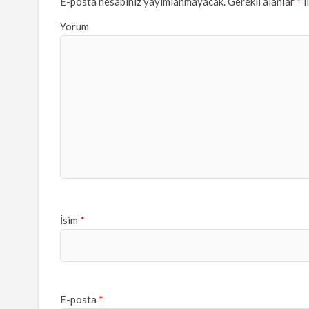
E-posta hesabınız yayımlanmayacak.
Gerekli alanlar
*
i
Yorum
İsim
*
E-posta
*