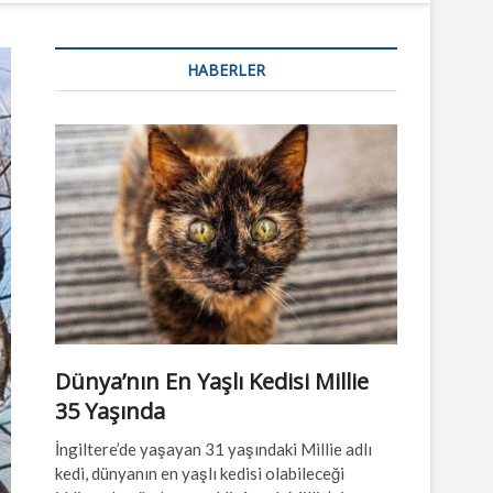
n
u
HABERLER
B
u
t
t
o
n
Dünya’nın En Yaşlı Kedisi Millie
35 Yaşında
İngiltere’de yaşayan 31 yaşındaki Millie adlı
kedi, dünyanın en yaşlı kedisi olabileceği