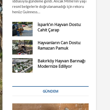
iddiasıyla gündeme geldi. Ancak Millie’nin yaşı
resmî belgelerle doğrulanamadığı için rekoru
henüz Guinness…
İspark’ın Hayvan Dostu:
Cahit Çarap
Hayvanların Can Dostu:
Ramazan Pamuk
Bakırköy Hayvan Barınağı
Modernize Ediliyor
GÜNDEM