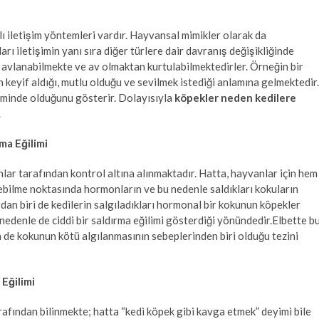
lı iletişim yöntemleri vardır. Hayvansal mimikler olarak da
ları iletişimin yanı sıra diğer türlere dair davranış değişikliğinde
avlanabilmekte ve av olmaktan kurtulabilmektedirler. Örneğin bir
eyif aldığı, mutlu olduğu ve sevilmek istediği anlamına gelmektedir.
liminde olduğunu gösterir. Dolayısıyla
köpekler neden kedilere
.
ma Eğilimi
nlar tarafından kontrol altına alınmaktadır. Hatta, hayvanlar için hem
ebilme noktasında hormonların ve bu nedenle saldıkları kokuların
an biri de kedilerin salgıladıkları hormonal bir kokunun köpekler
nedenle de ciddi bir saldırma eğilimi gösterdiği yönündedir.Elbette b
 de kokunun kötü algılanmasının sebeplerinden biri olduğu tezini
Eğilimi
rafından bilinmekte; hatta “kedi köpek gibi kavga etmek” deyimi bile