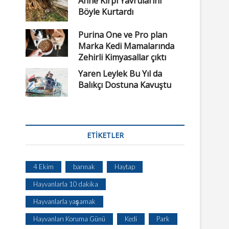
Anne Kirpi Yavrularını
Böyle Kurtardı
Purina One ve Pro plan
Marka Kedi Mamalarında
Zehirli Kimyasallar çıktı
Yaren Leylek Bu Yıl da
Balıkçı Dostuna Kavuştu
ETIKETLER
4 Ekim
barınak
Haytap
Hayvanlarla 10 dakika
Hayvanlarla yaşamak
Hayvanları Koruma Günü
Kedi
Park