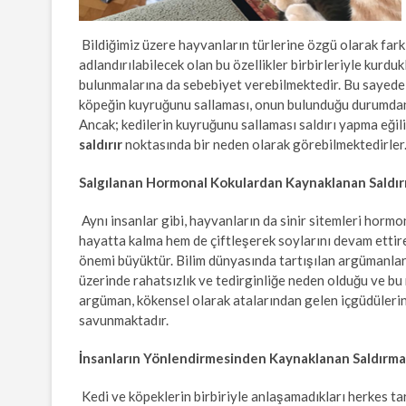
Bildiğimiz üzere hayvanların türlerine özgü olarak fark
adlandırılabilecek olan bu özellikler birbirleriyle kurduk
bulunmalarına da sebebiyet verebilmektedir. Bu sayede 
köpeğin kuyruğunu sallaması, onun bulunduğu durumdan k
Ancak; kedilerin kuyruğunu sallaması saldırı yapma eği
saldırır
noktasında bir neden olarak görebilmektedirler
Salgılanan Hormonal Kokulardan Kaynaklanan Saldır
Aynı insanlar gibi, hayvanların da sinir sitemleri hormo
hayatta kalma hem de çiftleşerek soylarını devam ettir
önemi büyüktür. Bilim dünyasında tartışılan argümanlard
üzerinde rahatsızlık ve tedirginliğe neden olduğu ve bu 
argüman, kökensel olarak atalarından gelen içgüdülerin
savunmaktadır.
İnsanların Yönlendirmesinden Kaynaklanan Saldırma 
Kedi ve köpeklerin birbiriyle anlaşamadıkları herkes ta