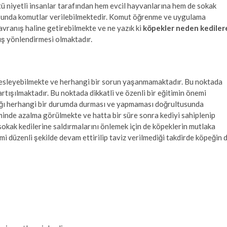
ötü niyetli insanlar tarafından hem evcil hayvanlarına hem de sokak
usunda komutlar verilebilmektedir. Komut öğrenme ve uygulama
vranış haline getirebilmekte ve ne yazık ki
köpekler neden kediler
ış yönlendirmesi olmaktadır.
besleyebilmekte ve herhangi bir sorun yaşanmamaktadır. Bu noktada
artışılmaktadır. Bu noktada dikkatli ve özenli bir eğitimin önemi
cağı herhangi bir durumda durması ve yapmaması doğrultusunda
minde azalma görülmekte ve hatta bir süre sonra kediyi sahiplenip
okak kedilerine saldırmalarını önlemek için de köpeklerin mutlaka
mi düzenli şekilde devam ettirilip taviz verilmediği takdirde köpeğin 