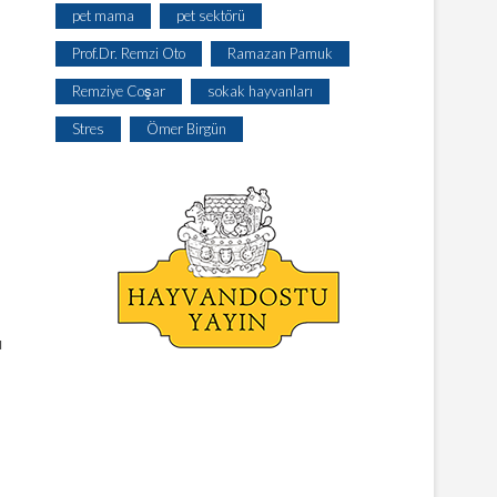
pet mama
pet sektörü
Prof.Dr. Remzi Oto
Ramazan Pamuk
Remziye Coşar
sokak hayvanları
Stres
Ömer Birgün
u