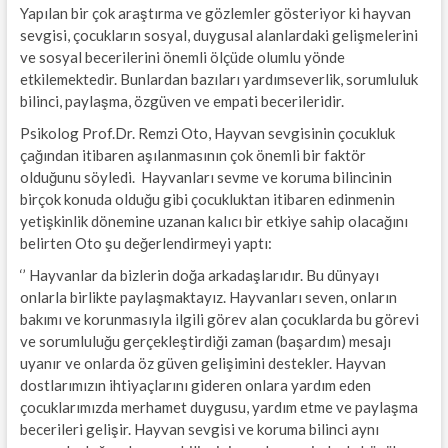
Yapılan bir çok araştırma ve gözlemler gösteriyor ki hayvan
sevgisi, çocukların sosyal, duygusal alanlardaki gelişmelerini
ve sosyal becerilerini önemli ölçüde olumlu yönde
etkilemektedir. Bunlardan bazıları yardımseverlik, sorumluluk
bilinci, paylaşma, özgüven ve empati becerileridir.
Psikolog Prof.Dr. Remzi Oto, Hayvan sevgisinin çocukluk
çağından itibaren aşılanmasının çok önemli bir faktör
olduğunu söyledi. Hayvanları sevme ve koruma bilincinin
birçok konuda olduğu gibi çocukluktan itibaren edinmenin
yetişkinlik dönemine uzanan kalıcı bir etkiye sahip olacağını
belirten Oto şu değerlendirmeyi yaptı:
‘’ Hayvanlar da bizlerin doğa arkadaşlarıdır. Bu dünyayı
onlarla birlikte paylaşmaktayız. Hayvanları seven, onların
bakımı ve korunmasıyla ilgili görev alan çocuklarda bu görevi
ve sorumluluğu gerçekleştirdiği zaman (başardım) mesajı
uyanır ve onlarda öz güven gelişimini destekler. Hayvan
dostlarımızın ihtiyaçlarını gideren onlara yardım eden
çocuklarımızda merhamet duygusu, yardım etme ve paylaşma
becerileri gelişir. Hayvan sevgisi ve koruma bilinci aynı