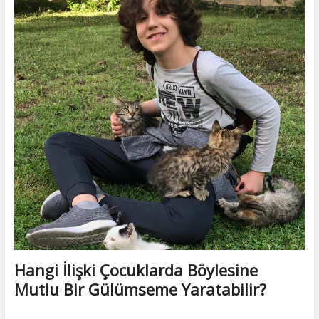
t
t
o
n
Hangi İlişki Çocuklarda Böylesine
Mutlu Bir Gülümseme Yaratabilir?