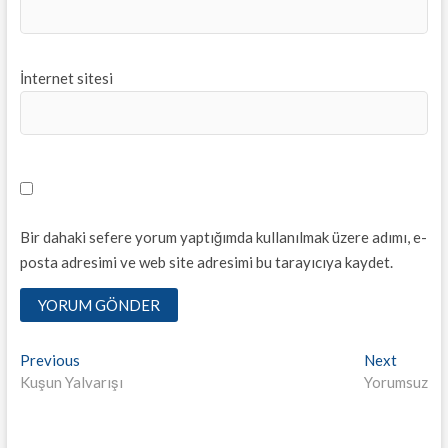
İnternet sitesi
Bir dahaki sefere yorum yaptığımda kullanılmak üzere adımı, e-
posta adresimi ve web site adresimi bu tarayıcıya kaydet.
Yazı
Previous
Next
Previous
Next
post:
post:
Kuşun Yalvarışı
Yorumsuz
dolaşımı