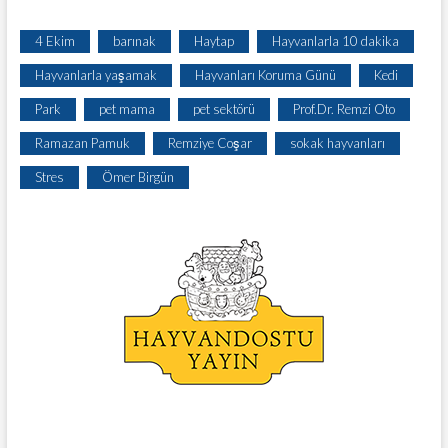
4 Ekim
barınak
Haytap
Hayvanlarla 10 dakika
Hayvanlarla yaşamak
Hayvanları Koruma Günü
Kedi
Park
pet mama
pet sektörü
Prof.Dr. Remzi Oto
Ramazan Pamuk
Remziye Coşar
sokak hayvanları
Stres
Ömer Birgün