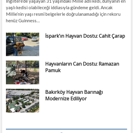
İngiltere’de yaşayan 31 yaşındaki Millie adlı kedi, dünyanın en
yaşlı kedisi olabileceği iddiasıyla gündeme geldi. Ancak
Millie’nin yaşı resmî belgelerle doğrulanamadığı için rekoru
henüz Guinness…
İspark’ın Hayvan Dostu: Cahit Çarap
Hayvanların Can Dostu: Ramazan
Pamuk
Bakırköy Hayvan Barınağı
Modernize Ediliyor