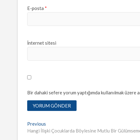
E-posta
*
İnternet sitesi
Bir dahaki sefere yorum yaptığımda kullanılmak üzere ad
Yazı
Previous
Previous
post:
Hangi İlişki Çocuklarda Böylesine Mutlu Bir Gülümseme
dolaşımı