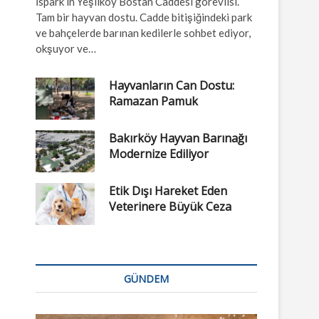
İspark’ın Yeşilköy Bostan Caddesi görevlisi.
Tam bir hayvan dostu. Cadde bitişiğindeki park
ve bahçelerde barınan kedilerle sohbet ediyor,
okşuyor ve…
Hayvanların Can Dostu:
Ramazan Pamuk
Bakırköy Hayvan Barınağı
Modernize Ediliyor
Etik Dışı Hareket Eden
Veterinere Büyük Ceza
GÜNDEM