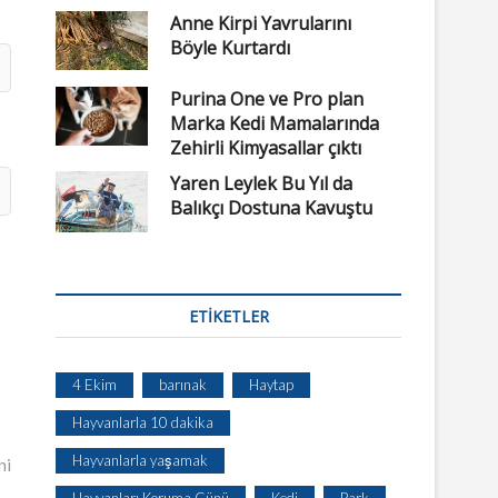
Anne Kirpi Yavrularını
Böyle Kurtardı
Purina One ve Pro plan
Marka Kedi Mamalarında
Zehirli Kimyasallar çıktı
Yaren Leylek Bu Yıl da
Balıkçı Dostuna Kavuştu
ETIKETLER
4 Ekim
barınak
Haytap
Hayvanlarla 10 dakika
Hayvanlarla yaşamak
ni