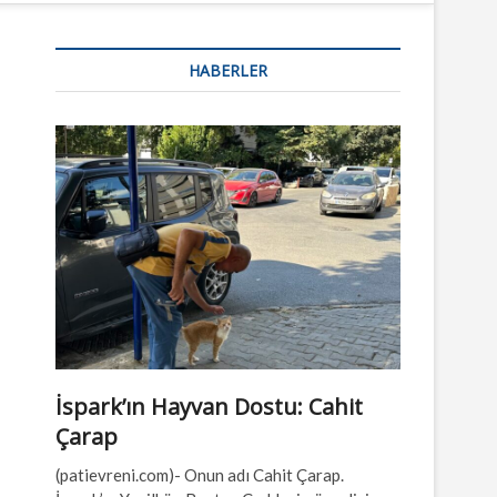
n
u
HABERLER
B
u
t
t
o
n
İspark’ın Hayvan Dostu: Cahit
Çarap
(patievreni.com)- Onun adı Cahit Çarap.