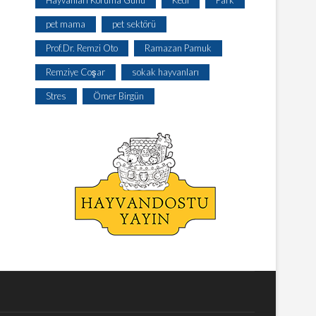
Hayvanları Koruma Günü
Kedi
Park
pet mama
pet sektörü
Prof.Dr. Remzi Oto
Ramazan Pamuk
Remziye Coşar
sokak hayvanları
Stres
Ömer Birgün