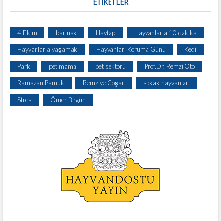
ETIKETLER
4 Ekim
barınak
Haytap
Hayvanlarla 10 dakika
Hayvanlarla yaşamak
Hayvanları Koruma Günü
Kedi
Park
pet mama
pet sektörü
Prof.Dr. Remzi Oto
Ramazan Pamuk
Remziye Coşar
sokak hayvanları
Stres
Ömer Birgün