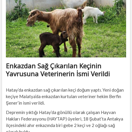
t
t
o
n
Enkazdan Sağ Çıkarılan Keçinin
Yavrusuna Veterinerin İsmi Verildi
Hatay’da enkazdan sağ çıkarılan keçi doğum yaptı. Yeni doğan
keçiye Malatya’da enkazdan kurtulan veteriner hekim Berfin
Şener’in ismi verildi.
Depremin yıktığı Hatay’da gönüllü olarak çalışan Hayvan
Hakları Federasyonu (HAYTAP) üyeleri, 18 Şubat’ta Antakya
ilçesindeki ahır enkazında biri gebe 2 keçi ve 2 oğlağı sağ
olarak buldu.