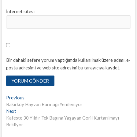
İnternet sitesi
Bir dahaki sefere yorum yaptığımda kullanılmak üzere adımı, e-
posta adresimi ve web site adresimi bu tarayıcıya kaydet.
Yazı
Previous
Previous
post:
Bakırköy Hayvan Barınağı Yenileniyor
dolaşımı
Next
Next
post:
Kafeste 30 Yıldır Tek Başına Yaşayan Goril Kurtarılmayı
Bekliyor