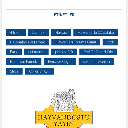
ETIKETLER
4 Ekim
barınak
Haytap
Hayvanlarla 10 dakika
Hayvanlarla yaşamak
Hayvanları Koruma Günü
Kedi
Park
pet mama
pet sektörü
Prof.Dr. Remzi Oto
Ramazan Pamuk
Remziye Coşar
sokak hayvanları
Stres
Ömer Birgün