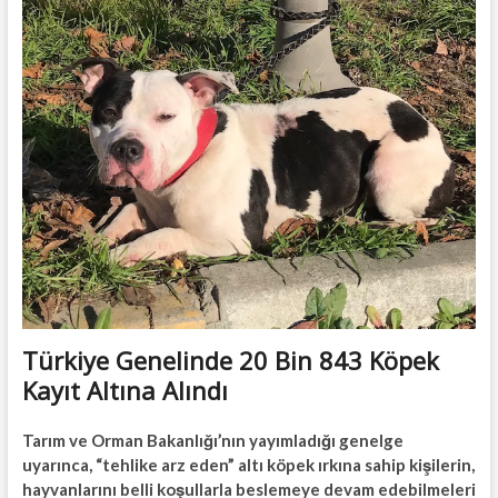
t
t
o
n
Türkiye Genelinde 20 Bin 843 Köpek
Kayıt Altına Alındı
Tarım ve Orman Bakanlığı’nın yayımladığı genelge
uyarınca, “tehlike arz eden” altı köpek ırkına sahip kişilerin,
hayvanlarını belli koşullarla beslemeye devam edebilmeleri