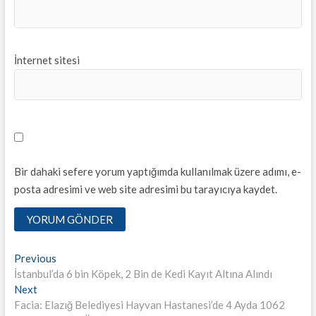
İnternet sitesi
Bir dahaki sefere yorum yaptığımda kullanılmak üzere adımı, e-
posta adresimi ve web site adresimi bu tarayıcıya kaydet.
Yazı
Previous
Previous
post:
İstanbul’da 6 bin Köpek, 2 Bin de Kedi Kayıt Altına Alındı
dolaşımı
Next
Next
post:
Facia: Elazığ Belediyesi Hayvan Hastanesi’de 4 Ayda 1062