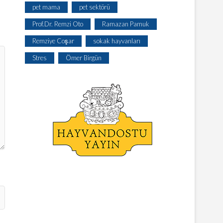
pet mama
pet sektörü
Prof.Dr. Remzi Oto
Ramazan Pamuk
Remziye Coşar
sokak hayvanları
Stres
Ömer Birgün