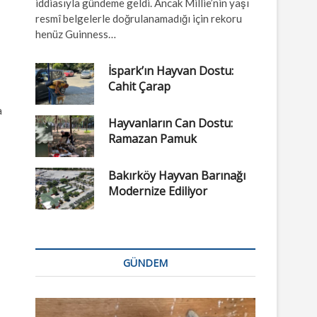
iddiasıyla gündeme geldi. Ancak Millie’nin yaşı
resmî belgelerle doğrulanamadığı için rekoru
henüz Guinness…
İspark’ın Hayvan Dostu:
Cahit Çarap
a
Hayvanların Can Dostu:
Ramazan Pamuk
Bakırköy Hayvan Barınağı
Modernize Ediliyor
GÜNDEM