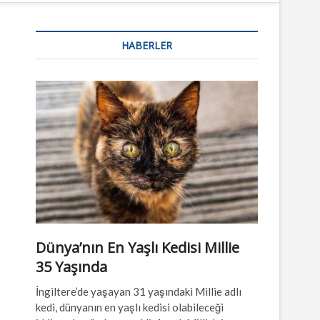
n
u
HABERLER
B
u
t
t
o
n
Dünya’nın En Yaşlı Kedisi Millie
35 Yaşında
İngiltere’de yaşayan 31 yaşındaki Millie adlı
kedi, dünyanın en yaşlı kedisi olabileceği