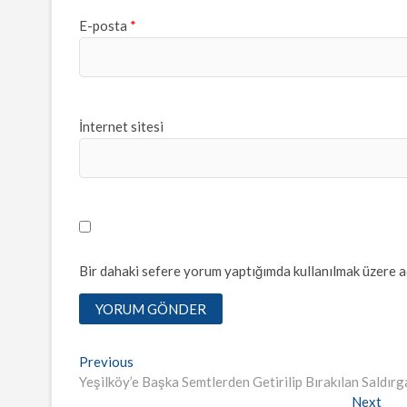
E-posta
*
İnternet sitesi
Bir dahaki sefere yorum yaptığımda kullanılmak üzere ad
Yazı
Previous
Previous
post:
Yeşilköy’e Başka Semtlerden Getirilip Bırakılan Saldırga
dolaşımı
Nex
Next