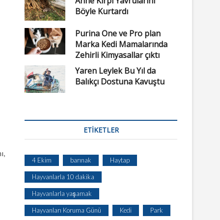
Anne Kirpi Yavrularını
Böyle Kurtardı
Purina One ve Pro plan
Marka Kedi Mamalarında
Zehirli Kimyasallar çıktı
Yaren Leylek Bu Yıl da
Balıkçı Dostuna Kavuştu
ETIKETLER
ı,
4 Ekim
barınak
Haytap
Hayvanlarla 10 dakika
Hayvanlarla yaşamak
Hayvanları Koruma Günü
Kedi
Park