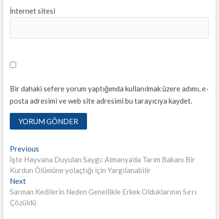
İnternet sitesi
Bir dahaki sefere yorum yaptığımda kullanılmak üzere adımı, e-
posta adresimi ve web site adresimi bu tarayıcıya kaydet.
Yazı
Previous
Previous
post:
İşte Hayvana Duyulan Saygı: Almanya’da Tarım Bakanı Bir
dolaşımı
Kurdun Ölümüne yolaçtığı için Yargılanabilir
Next
Next
post:
Sarman Kedilerin Neden Genellikle Erkek Olduklarının Sırrı
Çözüldü