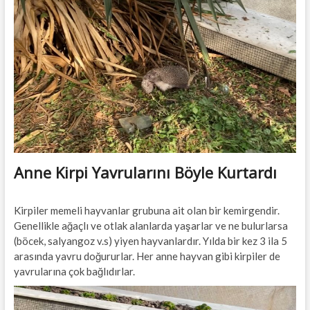
t
t
o
n
Anne Kirpi Yavrularını Böyle Kurtardı
Kirpiler memeli hayvanlar grubuna ait olan bir kemirgendir.
Genellikle ağaçlı ve otlak alanlarda yaşarlar ve ne bulurlarsa
(böcek, salyangoz v.s) yiyen hayvanlardır. Yılda bir kez 3 ila 5
arasında yavru doğururlar. Her anne hayvan gibi kirpiler de
yavrularına çok bağlıdırlar.