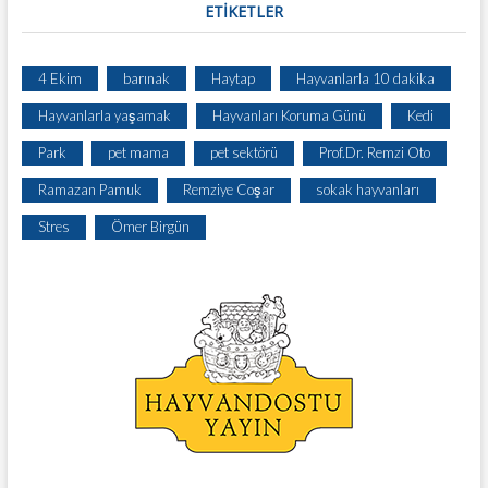
ETIKETLER
4 Ekim
barınak
Haytap
Hayvanlarla 10 dakika
Hayvanlarla yaşamak
Hayvanları Koruma Günü
Kedi
Park
pet mama
pet sektörü
Prof.Dr. Remzi Oto
Ramazan Pamuk
Remziye Coşar
sokak hayvanları
Stres
Ömer Birgün