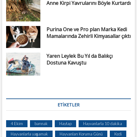
Anne Kirpi Yavrularını Böyle Kurtardı
Purina One ve Pro plan Marka Kedi
Mamalarında Zehirli Kimyasallar çıktı
Yaren Leylek Bu Yıl da Balıkçı
Dostuna Kavuştu
ETIKETLER
4 Ekim
barınak
Haytap
Hayvanlarla 10 dakika
Hayvanlarla yaşamak
Hayvanları Koruma Günü
Kedi