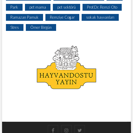
Park
pet mama
pet sektörü
Prof.Dr. Remzi Oto
Ramazan Pamuk
Remziye Coşar
sokak hayvanları
Stres
Ömer Birgün
facebook
instagram
twitter