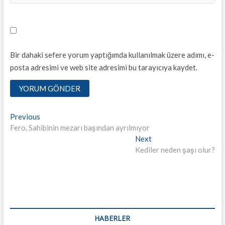
Bir dahaki sefere yorum yaptığımda kullanılmak üzere adımı, e-
posta adresimi ve web site adresimi bu tarayıcıya kaydet.
Yazı
Previous
Previous
post:
Fero, Sahibinin mezarı başından ayrılmıyor
dolaşımı
Next
Next
post:
Kediler neden şaşı olur?
HABERLER