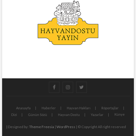
facebook
instagram
twitter
Anasayfa
Haberler
Hayvan Hakları
Röportajlar
Künye
Dizi
Günün Sözü
Hayvan Dostu
Yazarlar
| Designed by:
Theme Freesia
|
WordPress
| © Copyright All right reserved