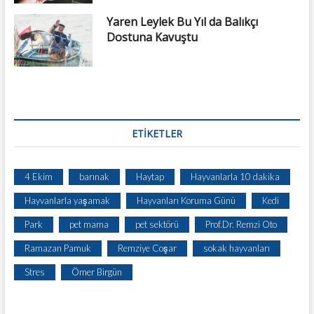
Yaren Leylek Bu Yıl da Balıkçı
Dostuna Kavuştu
ETIKETLER
4 Ekim
barınak
Haytap
Hayvanlarla 10 dakika
Hayvanlarla yaşamak
Hayvanları Koruma Günü
Kedi
Park
pet mama
pet sektörü
Prof.Dr. Remzi Oto
Ramazan Pamuk
Remziye Coşar
sokak hayvanları
Stres
Ömer Birgün