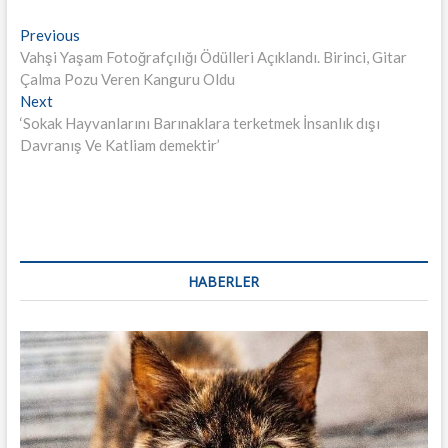
Yazı
Previous
Previous
post:
Vahşi Yaşam Fotoğrafçılığı Ödülleri Açıklandı. Birinci, Gitar
dolaşımı
Çalma Pozu Veren Kanguru Oldu
Next
Next
post:
‘Sokak Hayvanlarını Barınaklara terketmek İnsanlık dışı
Davranış Ve Katliam demektir’
HABERLER