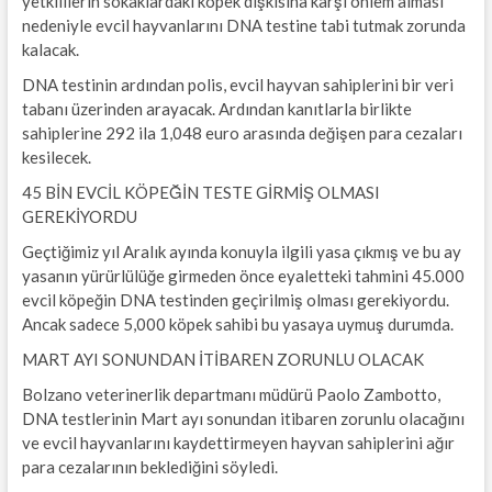
yetkililerin sokaklardaki köpek dışkısına karşı önlem alması
nedeniyle evcil hayvanlarını DNA testine tabi tutmak zorunda
kalacak.
DNA testinin ardından polis, evcil hayvan sahiplerini bir veri
tabanı üzerinden arayacak. Ardından kanıtlarla birlikte
sahiplerine 292 ila 1,048 euro arasında değişen para cezaları
kesilecek.
45 BİN EVCİL KÖPEĞİN TESTE GİRMİŞ OLMASI
GEREKİYORDU
Geçtiğimiz yıl Aralık ayında konuyla ilgili yasa çıkmış ve bu ay
yasanın yürürlülüğe girmeden önce eyaletteki tahmini 45.000
evcil köpeğin DNA testinden geçirilmiş olması gerekiyordu.
Ancak sadece 5,000 köpek sahibi bu yasaya uymuş durumda.
MART AYI SONUNDAN İTİBAREN ZORUNLU OLACAK
Bolzano veterinerlik departmanı müdürü Paolo Zambotto,
DNA testlerinin Mart ayı sonundan itibaren zorunlu olacağını
ve evcil hayvanlarını kaydettirmeyen hayvan sahiplerini ağır
para cezalarının beklediğini söyledi.