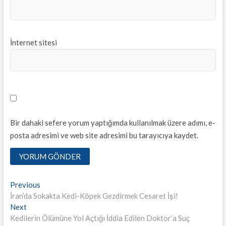
İnternet sitesi
Bir dahaki sefere yorum yaptığımda kullanılmak üzere adımı, e-
posta adresimi ve web site adresimi bu tarayıcıya kaydet.
Yazı
Previous
Previous
post:
İran’da Sokakta Kedi-Köpek Gezdirmek Cesaret İşi!
dolaşımı
Next
Next
post:
Kedilerin Ölümüne Yol Açtığı İddia Edilen Doktor’a Suç