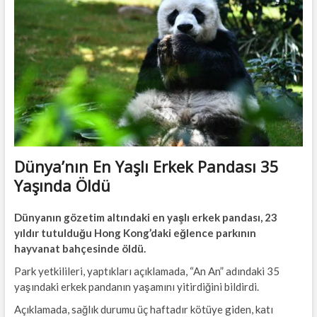
t
t
o
n
Dünya’nın En Yaşlı Erkek Pandası 35
Yaşında Öldü
Dünyanın gözetim altındaki en yaşlı erkek pandası, 23
yıldır tutulduğu Hong Kong’daki eğlence parkının
hayvanat bahçesinde öldü.
Park yetkilileri, yaptıkları açıklamada, “An An” adındaki 35
yaşındaki erkek pandanın yaşamını yitirdiğini bildirdi.
Açıklamada, sağlık durumu üç haftadır kötüye giden, katı