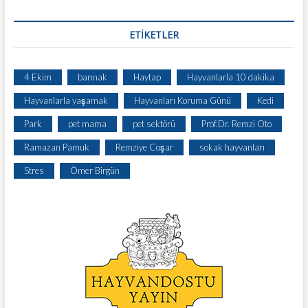
ETIKETLER
4 Ekim
barınak
Haytap
Hayvanlarla 10 dakika
Hayvanlarla yaşamak
Hayvanları Koruma Günü
Kedi
Park
pet mama
pet sektörü
Prof.Dr. Remzi Oto
Ramazan Pamuk
Remziye Coşar
sokak hayvanları
Stres
Ömer Birgün