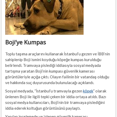
t
t
o
n
Boji’ye Kumpas
Toplu taşıma araçlarını kullanarak İstanbul’u gezen ve İBB’nin
sahiplenip Boji ismini koyduğu köpeğe kumpas kurulduğu
belirlendi. Tramvaya pislediği iddiasıyla sosyal medyada
tartışma yaratan Boji’nin kumpası güvenlik kamerası
görüntüleriyle açığa çıktı. Olayın failinin bir vatandaş olduğu
ve hakkında suç duyurusunda bulunulacağı açıklandı.
Sosyal medyada, “İstanbul’u tramvayla gezen
köpek
” olarak
ünlenen Boji ile ilgili tepki çeken bir iddia ortaya atıldı. Bazı
sosyal medya kullanıcıları, Boji’nin bir tramvaya pislediğini
iddia ederek koltuğun görüntüsünü paylaştı.
Yapılan incelemede ve izlenen güvenlik kamerası