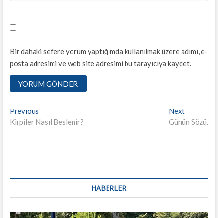
Bir dahaki sefere yorum yaptığımda kullanılmak üzere adımı, e-
posta adresimi ve web site adresimi bu tarayıcıya kaydet.
Yazı
Previous
Next
Previous
Next
post:
post:
Kirpiler Nasıl Beslenir?
Günün Sözü.
dolaşımı
HABERLER