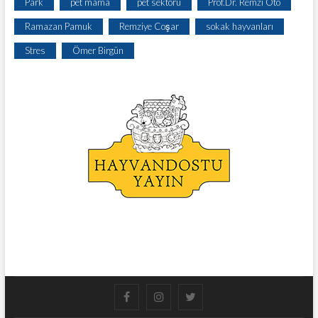
Park
pet mama
pet sektörü
Prof.Dr. Remzi Oto
Ramazan Pamuk
Remziye Coşar
sokak hayvanları
Stres
Ömer Birgün
facebook
instagram
twitter