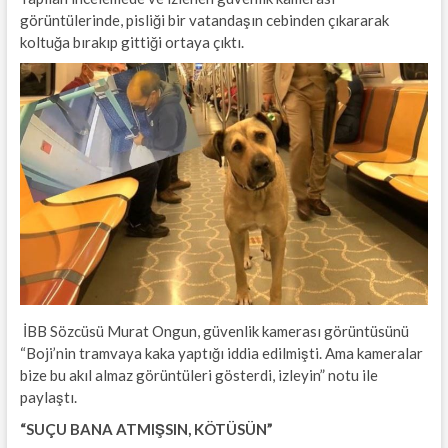
görüntülerinde, pisliği bir vatandaşın cebinden çıkararak
koltuğa bırakıp gittiği ortaya çıktı.
İBB Sözcüsü Murat Ongun, güvenlik kamerası görüntüsünü
“Boji’nin tramvaya kaka yaptığı iddia edilmişti. Ama kameralar
bize bu akıl almaz görüntüleri gösterdi, izleyin” notu ile
paylaştı.
“SUÇU BANA ATMIŞSIN, KÖTÜSÜN”