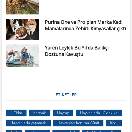
Purina One ve Pro plan Marka Kedi
Mamalarında Zehirli Kimyasallar çıktı
Yaren Leylek Bu Yıl da Balıkçı
Dostuna Kavuştu
ETIKETLER
4 Ekim
barınak
Haytap
Hayvanlarla 10 dakika
Hayvanlarla yaşamak
Hayvanları Koruma Günü
Kedi