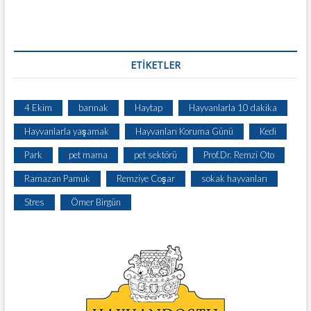
ETIKETLER
4 Ekim
barınak
Haytap
Hayvanlarla 10 dakika
Hayvanlarla yaşamak
Hayvanları Koruma Günü
Kedi
Park
pet mama
pet sektörü
Prof.Dr. Remzi Oto
Ramazan Pamuk
Remziye Coşar
sokak hayvanları
Stres
Ömer Birgün