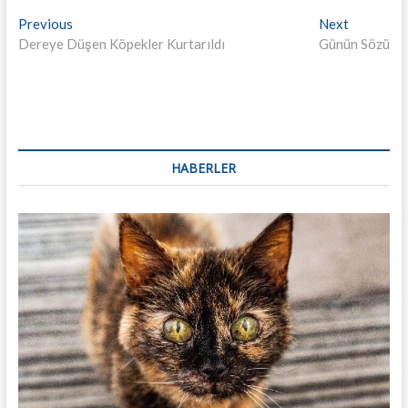
Yazı
Previous
Next
Previous
Next
post:
post:
Dereye Düşen Köpekler Kurtarıldı
Günün Sözü
dolaşımı
HABERLER