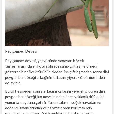
Peygamber Devesi
Peygamber devesi, yeryüzünde yaşayan
böcek
türleri
arasında en kötü şöhrete sahip çiftleşme örneği
gösteren bir böcek türüdür. Nedeni ise çiftleşmeden sonra dişi
peygamber böceği erkeğinin kafasını yiyerek öldürmesinden
dolayıdır.
Bu çiftleşmeden sonra erkeğini kafasını yiyerek öldüren dişi
peygamber böceği, kış mevsiminden önce yaklaşık 400 adet
yumurta meydana getirir. Yumurtalarını soğuk havadan ve
doğal düşmanlarından ve parazitlerden korumak için
genellikle, çalı, ot ve ağaç kavuklarına bırakırlar ve bu