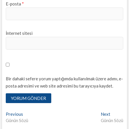
E-posta
*
İnternet sitesi
Bir dahaki sefere yorum yaptığımda kullanılmak üzere adımı, e-
posta adresimi ve web site adresimi bu tarayıcıya kaydet.
Yazı
Previous
Next
Previous
Next
post:
post:
Günün Sözü
Günün Sözü
dolaşımı