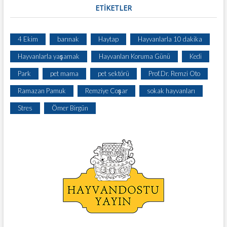
ETIKETLER
4 Ekim
barınak
Haytap
Hayvanlarla 10 dakika
Hayvanlarla yaşamak
Hayvanları Koruma Günü
Kedi
Park
pet mama
pet sektörü
Prof.Dr. Remzi Oto
Ramazan Pamuk
Remziye Coşar
sokak hayvanları
Stres
Ömer Birgün