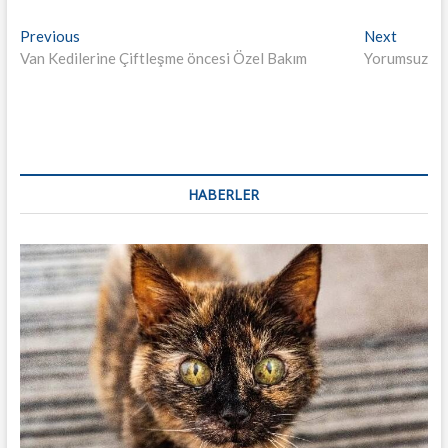
Yazı
Previous
Next
Previous
Next
post:
post:
Van Kedilerine Çiftleşme öncesi Özel Bakım
Yorumsuz
dolaşımı
HABERLER