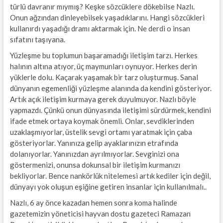
türlü davranır mıymış? Keşke sözcüklere dökebilse Nazlı.
Onun ağzından dinleyebilsek yaşadıklarını. Hangi sözcükleri
kullanırdı yaşadığı dramı aktarmak için. Ne derdi o insan
sıfatını taşıyana.
Yüzleşme bu toplumun başaramadığı iletişim tarzı. Herkes
halının altına atıyor, üç maymunları oynuyor. Herkes derin
yüklerle dolu. Kaçarak yaşamak bir tarz oluşturmuş. Sanal
dünyanın egemenliği yüzleşme alanında da kendini gösteriyor.
Artık açık iletişim kurmaya gerek duyulmuyor. Nazlı böyle
yapmazdı. Çünkü onun dünyasında iletişimi sürdürmek, kendini
ifade etmek ortaya koymak önemli. Onlar, sevdiklerinden
uzaklaşmıyorlar, üstelik sevgi ortamı yaratmak için çaba
gösteriyorlar. Yanınıza gelip ayaklarınızın etrafında
dolanıyorlar. Yanınızdan ayrılmıyorlar. Sevginizi ona
göstermenizi, onunsa dokunsal bir iletişim kurmanızı
bekliyorlar. Bence nankörlük nitelemesi artık kediler için değil,
dünyayı yok oluşun eşiğine getiren insanlar için kullanılmalı..
Nazlı, 6 ay önce kazadan hemen sonra koma halinde
gazetemizin yöneticisi hayvan dostu gazeteci Ramazan