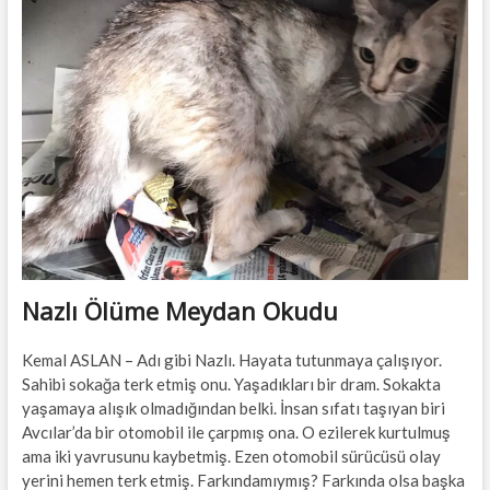
t
t
o
n
Nazlı Ölüme Meydan Okudu
Kemal ASLAN – Adı gibi Nazlı. Hayata tutunmaya çalışıyor.
Sahibi sokağa terk etmiş onu. Yaşadıkları bir dram. Sokakta
yaşamaya alışık olmadığından belki. İnsan sıfatı taşıyan biri
Avcılar’da bir otomobil ile çarpmış ona. O ezilerek kurtulmuş
ama iki yavrusunu kaybetmiş. Ezen otomobil sürücüsü olay
yerini hemen terk etmiş. Farkındamıymış? Farkında olsa başka