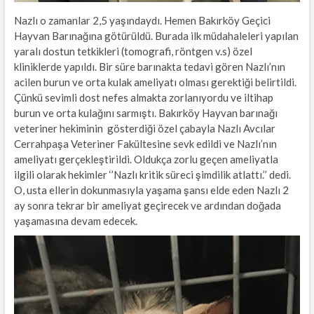
Nazlı o zamanlar 2,5 yaşındaydı. Hemen Bakırköy Geçici
Hayvan Barınağına götürüldü. Burada ilk müdahaleleri yapılan
yaralı dostun tetkikleri (tomografi, röntgen v.s) özel
kliniklerde yapıldı. Bir süre barınakta tedavi gören Nazlı’nın
acilen burun ve orta kulak ameliyatı olması gerektiği belirtildi.
Çünkü sevimli dost nefes almakta zorlanıyordu ve iltihap
burun ve orta kulağını sarmıştı. Bakırköy Hayvan barınağı
veteriner hekiminin gösterdiği özel çabayla Nazlı Avcılar
Cerrahpaşa Veteriner Fakültesine sevk edildi ve Nazlı’nın
ameliyatı gerçekleştirildi. Oldukça zorlu geçen ameliyatla
ilgili olarak hekimler ‘’Nazlı kritik süreci şimdilik atlattı.’’ dedi.
O, usta ellerin dokunmasıyla yaşama şansı elde eden Nazlı 2
ay sonra tekrar bir ameliyat geçirecek ve ardından doğada
yaşamasına devam edecek.