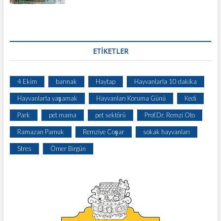
ETIKETLER
4 Ekim
barınak
Haytap
Hayvanlarla 10 dakika
Hayvanlarla yaşamak
Hayvanları Koruma Günü
Kedi
Park
pet mama
pet sektörü
Prof.Dr. Remzi Oto
Ramazan Pamuk
Remziye Coşar
sokak hayvanları
Stres
Ömer Birgün