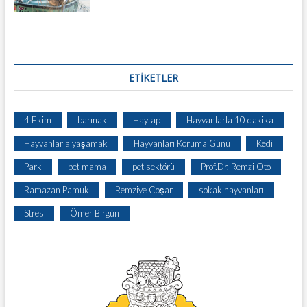
ETIKETLER
4 Ekim
barınak
Haytap
Hayvanlarla 10 dakika
Hayvanlarla yaşamak
Hayvanları Koruma Günü
Kedi
Park
pet mama
pet sektörü
Prof.Dr. Remzi Oto
Ramazan Pamuk
Remziye Coşar
sokak hayvanları
Stres
Ömer Birgün