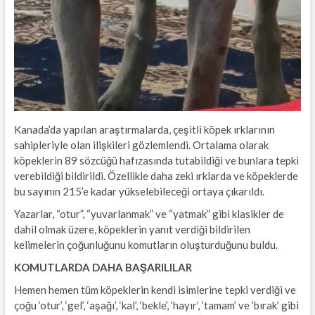
Kanada’da yapılan araştırmalarda, çeşitli köpek ırklarının
sahipleriyle olan ilişkileri gözlemlendi. Ortalama olarak
köpeklerin 89 sözcüğü hafızasında tutabildiği ve bunlara tepki
verebildiği bildirildi. Özellikle daha zeki ırklarda ve köpeklerde
bu sayının 215’e kadar yükselebileceği ortaya çıkarıldı.
Yazarlar, “otur”, “yuvarlanmak” ve “yatmak” gibi klasikler de
dahil olmak üzere, köpeklerin yanıt verdiği bildirilen
kelimelerin çoğunluğunu komutların oluşturduğunu buldu.
KOMUTLARDA DAHA BAŞARILILAR
Hemen hemen tüm köpeklerin kendi isimlerine tepki verdiği ve
çoğu ‘otur’, ‘gel’, ‘aşağı’, ‘kal’, ‘bekle’, ‘hayır’, ‘tamam’ ve ‘bırak’ gibi