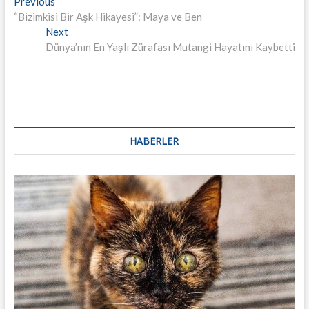
Yazı
Previous
Previous
post:
“Bizimkisi Bir Aşk Hikayesi”: Maya ve Ben
dolaşımı
Next
Next
post:
Dünya’nın En Yaşlı Zürafası Mutangi Hayatını Kaybetti
HABERLER