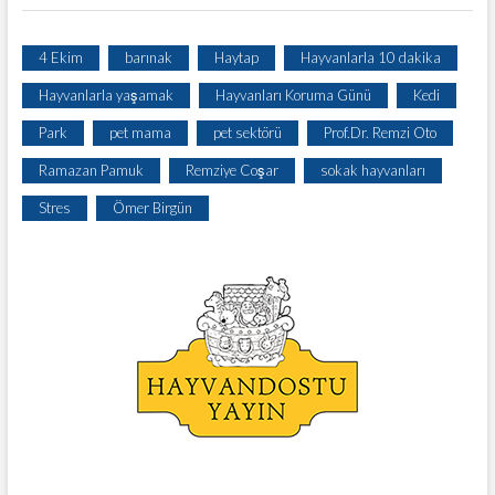
4 Ekim
barınak
Haytap
Hayvanlarla 10 dakika
Hayvanlarla yaşamak
Hayvanları Koruma Günü
Kedi
Park
pet mama
pet sektörü
Prof.Dr. Remzi Oto
Ramazan Pamuk
Remziye Coşar
sokak hayvanları
Stres
Ömer Birgün