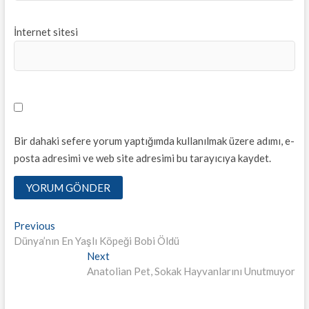
İnternet sitesi
Bir dahaki sefere yorum yaptığımda kullanılmak üzere adımı, e-
posta adresimi ve web site adresimi bu tarayıcıya kaydet.
Yazı
Previous
Previous
post:
Dünya’nın En Yaşlı Köpeği Bobi Öldü
dolaşımı
Next
Next
post:
Anatolian Pet, Sokak Hayvanlarını Unutmuyor