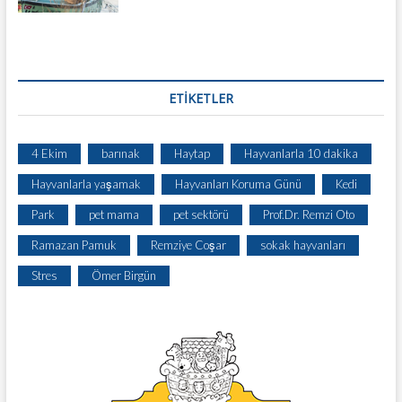
ETIKETLER
4 Ekim
barınak
Haytap
Hayvanlarla 10 dakika
Hayvanlarla yaşamak
Hayvanları Koruma Günü
Kedi
Park
pet mama
pet sektörü
Prof.Dr. Remzi Oto
Ramazan Pamuk
Remziye Coşar
sokak hayvanları
Stres
Ömer Birgün