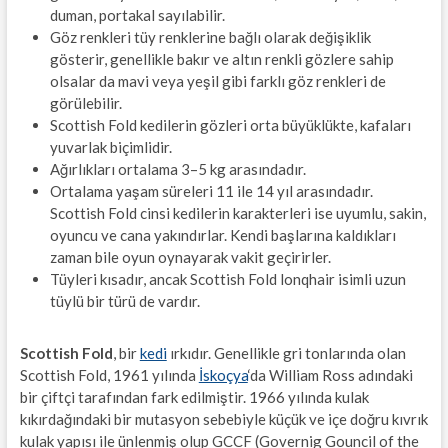
duman, portakal sayılabilir.
Göz renkleri tüy renklerine bağlı olarak değişiklik
gösterir, genellikle bakır ve altın renkli gözlere sahip
olsalar da mavi veya yeşil gibi farklı göz renkleri de
görülebilir.
Scottish Fold kedilerin gözleri orta büyüklükte, kafaları
yuvarlak biçimlidir.
Ağırlıkları ortalama 3–5 kg arasındadır.
Ortalama yaşam süreleri 11 ile 14 yıl arasındadır.
Scottish Fold cinsi kedilerin karakterleri ise uyumlu, sakin,
oyuncu ve cana yakındırlar. Kendi başlarına kaldıkları
zaman bile oyun oynayarak vakit geçirirler.
Tüyleri kısadır, ancak Scottish Fold lonqhair isimli uzun
tüylü bir türü de vardır.
Scottish Fold
, bir
kedi
ırkıdır. Genellikle gri tonlarında olan
Scottish Fold, 1961 yılında
İskoçya
‘da William Ross adındaki
bir çiftçi tarafından fark edilmiştir. 1966 yılında kulak
kıkırdağındaki bir mutasyon sebebiyle küçük ve içe doğru kıvrık
kulak yapısı ile ünlenmiş olup GCCF (Governig Gouncil of the