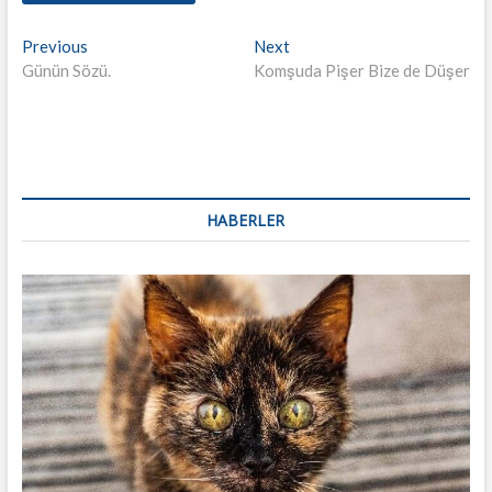
Yazı
Previous
Next
Previous
Next
post:
post:
Günün Sözü.
Komşuda Pişer Bize de Düşer
dolaşımı
HABERLER