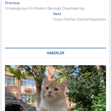
Yazı
Previous
Previous
post:
Ortadoğu’nun En Modern Barınağı Diyarbakır’da..
dolaşımı
Next
Next
post:
Yunus Parkları Derhal Kapatılsın
HABERLER