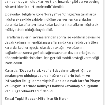
azından duyarlı oldukları ve tıpkı insanlar gibi acı ve sevinç
hissettikleri belirtilmektedir
” denildi.
Dosyadaki bilgilere göre “
Piraye
” ve “
Cingöz
“ün taraflarca
müşterek şekilde sahiplenildiğine yer verilen kararda, bu
durumda taraflar ayrılana kadar kedilerin tarafların müşterek
mülkiyetinde olduğu kaydedildi.
Tarafların evlerini ayırmalarından sonra ise kedilerin bakımı ile
davalı kadının ilgilendiği, masraflarını da karşıladığı belirtilen
kararda, kedileri geçici olarak bıraktığını ve düzenini
sağladıktan sonra geri alacağını savunan davacı erkeğin, bu
dönemde kedilerin bakımı için gerekli maddi desteği vermediği
ifade edildi.
Kararda, “
Davacı taraf, kedileri davalının zilyetliğinde
bırakmış ve oldukça uzun bir süre kedilerin bakımı ve
ihtiyaçları ile ilgilenmemiştir. Bu halde davalı tarafın Piraye
ve Cingöz üzerinde mülkiyet hakkını kazanmış olduğunun
kabulü gerekmektedir
” denildi.
Emsal Teşkil Edecek Nitelikte Bir Karar