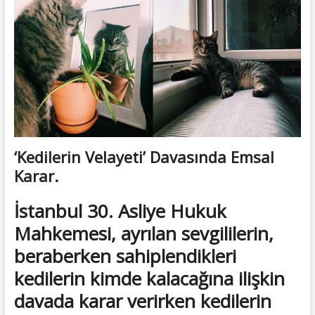
t
t
o
n
‘Kedilerin Velayeti’ Davasında Emsal
Karar.
İstanbul 30. Asliye Hukuk
Mahkemesi, ayrılan sevgililerin,
beraberken sahiplendikleri
kedilerin kimde kalacağına ilişkin
davada karar verirken kedilerin