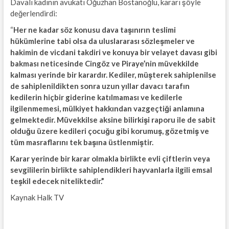
Davalı kadının avukatı Oğuzhan Bostanoğlu, kararı şöyle
değerlendirdi:
“
Her ne kadar söz konusu dava taşınırın teslimi
hükümlerine tabi olsa da uluslararası sözleşmeler ve
hakimin de vicdani takdiri ve konuya bir velayet davası gibi
bakması neticesinde Cingöz ve Piraye’nin müvekkilde
kalması yerinde bir karardır. Kediler, müşterek sahiplenilse
de sahiplenildikten sonra uzun yıllar davacı tarafın
kedilerin hiçbir giderine katılmaması ve kedilerle
ilgilenmemesi, mülkiyet hakkından vazgeçtiği anlamına
gelmektedir. Müvekkilse aksine bilirkişi raporu ile de sabit
olduğu üzere kedileri çocuğu gibi korumuş, gözetmiş ve
tüm masraflarını tek başına üstlenmiştir.
Karar yerinde bir karar olmakla birlikte evli çiftlerin veya
sevgililerin birlikte sahiplendikleri hayvanlarla ilgili emsal
teşkil edecek niteliktedir.”
Kaynak Halk TV