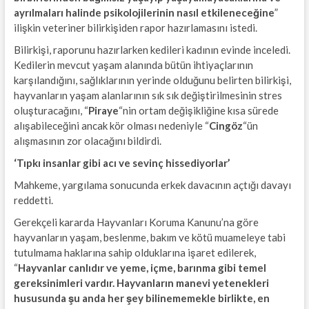
ayrılmaları halinde psikolojilerinin nasıl etkileneceğine
”
ilişkin veteriner bilirkişiden rapor hazırlamasını istedi.
Bilirkişi, raporunu hazırlarken kedileri kadının evinde inceledi.
Kedilerin mevcut yaşam alanında bütün ihtiyaçlarının
karşılandığını, sağlıklarının yerinde olduğunu belirten bilirkişi,
hayvanların yaşam alanlarının sık sık değiştirilmesinin stres
oluşturacağını, “
Piraye
“nin ortam değişikliğine kısa sürede
alışabileceğini ancak kör olması nedeniyle “
Cingöz
“ün
alışmasının zor olacağını bildirdi.
‘Tıpkı insanlar gibi acı ve sevinç hissediyorlar’
Mahkeme, yargılama sonucunda erkek davacının açtığı davayı
reddetti.
Gerekçeli kararda Hayvanları Koruma Kanunu’na göre
hayvanların yaşam, beslenme, bakım ve kötü muameleye tabi
tutulmama haklarına sahip olduklarına işaret edilerek,
“
Hayvanlar canlıdır ve yeme, içme, barınma gibi temel
gereksinimleri vardır. Hayvanların manevi yetenekleri
hususunda şu anda her şey bilinememekle birlikte, en