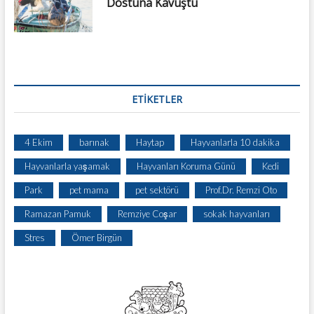
Dostuna Kavuştu
ETIKETLER
4 Ekim
barınak
Haytap
Hayvanlarla 10 dakika
Hayvanlarla yaşamak
Hayvanları Koruma Günü
Kedi
Park
pet mama
pet sektörü
Prof.Dr. Remzi Oto
Ramazan Pamuk
Remziye Coşar
sokak hayvanları
Stres
Ömer Birgün