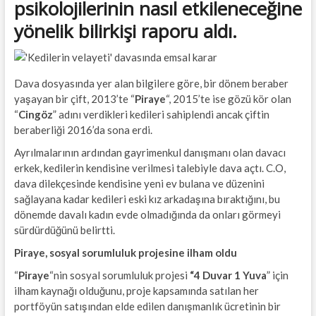
psikolojilerinin nasıl etkileneceğine
yönelik bilirkişi raporu aldı.
Dava dosyasında yer alan bilgilere göre, bir dönem beraber
yaşayan bir çift, 2013’te “
Piraye
“, 2015’te ise gözü kör olan
“
Cingöz
” adını verdikleri kedileri sahiplendi ancak çiftin
beraberliği 2016’da sona erdi.
Ayrılmalarının ardından gayrimenkul danışmanı olan davacı
erkek, kedilerin kendisine verilmesi talebiyle dava açtı. C.O,
dava dilekçesinde kendisine yeni ev bulana ve düzenini
sağlayana kadar kedileri eski kız arkadaşına bıraktığını, bu
dönemde davalı kadın evde olmadığında da onları görmeyi
sürdürdüğünü belirtti.
Piraye, sosyal sorumluluk projesine ilham oldu
“
Piraye
“nin sosyal sorumluluk projesi
“4 Duvar 1 Yuva
” için
ilham kaynağı olduğunu, proje kapsamında satılan her
portföyün satışından elde edilen danışmanlık ücretinin bir