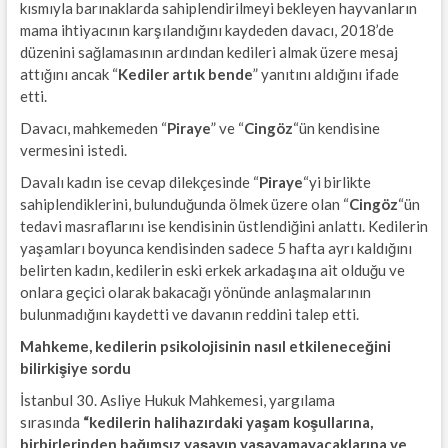
kısmıyla barınaklarda sahiplendirilmeyi bekleyen hayvanların
mama ihtiyacının karşılandığını kaydeden davacı, 2018’de
düzenini sağlamasının ardından kedileri almak üzere mesaj
attığını ancak “
Kediler artık bende
” yanıtını aldığını ifade
etti.
Davacı, mahkemeden “
Piraye
” ve “
Cingöz
“ün kendisine
vermesini istedi.
Davalı kadın ise cevap dilekçesinde “
Piraye
“yi birlikte
sahiplendiklerini, bulunduğunda ölmek üzere olan “
Cingöz
“ün
tedavi masraflarını ise kendisinin üstlendiğini anlattı. Kedilerin
yaşamları boyunca kendisinden sadece 5 hafta ayrı kaldığını
belirten kadın, kedilerin eski erkek arkadaşına ait olduğu ve
onlara geçici olarak bakacağı yönünde anlaşmalarının
bulunmadığını kaydetti ve davanın reddini talep etti.
Mahkeme, kedilerin psikolojisinin nasıl etkileneceğini
bilirkişiye sordu
İstanbul 30. Asliye Hukuk Mahkemesi, yargılama
sırasında
“kedilerin halihazırdaki yaşam koşullarına,
birbirlerinden bağımsız yaşayıp yaşayamayacaklarına ve