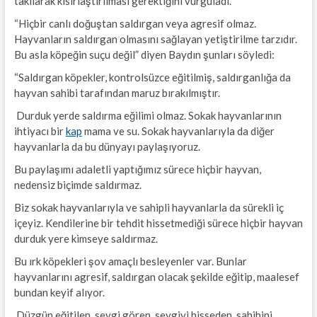
takılarak kısırlaştırılması gerektiğini vurguladı.
“Hiçbir canlı doğuştan saldırgan veya agresif olmaz.
Hayvanların saldırgan olmasını sağlayan yetiştirilme tarzıdır.
Bu asla köpeğin suçu değil” diyen Baydın şunları söyledi:
“Saldırgan köpekler, kontrolsüzce eğitilmiş, saldırganlığa da
hayvan sahibi tarafından maruz bırakılmıştır.
Durduk yerde saldırma eğilimi olmaz. Sokak hayvanlarının
ihtiyacı bir
kap
mama ve su. Sokak hayvanlarıyla da diğer
hayvanlarla da bu dünyayı paylaşıyoruz.
Bu paylaşımı adaletli yaptığımız sürece hiçbir hayvan,
nedensiz biçimde saldırmaz.
Biz sokak hayvanlarıyla ve sahipli hayvanlarla da sürekli iç
içeyiz. Kendilerine bir tehdit hissetmediği sürece hiçbir hayvan
durduk yere kimseye saldırmaz.
Bu ırk köpekleri şov amaçlı besleyenler var. Bunlar
hayvanlarını agresif, saldırgan olacak şekilde eğitip, maalesef
bundan keyif alıyor.
Düzgün eğitilen, sevgi gören, sevgiyi hisseden, sahibini