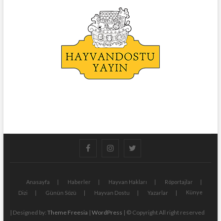
facebook
instagram
twitter
Anasayfa
Haberler
Hayvan Hakları
Röportajlar
Künye
Dizi
Günün Sözü
Hayvan Dostu
Yazarlar
| Designed by:
Theme Freesia
|
WordPress
| © Copyright All right reserved