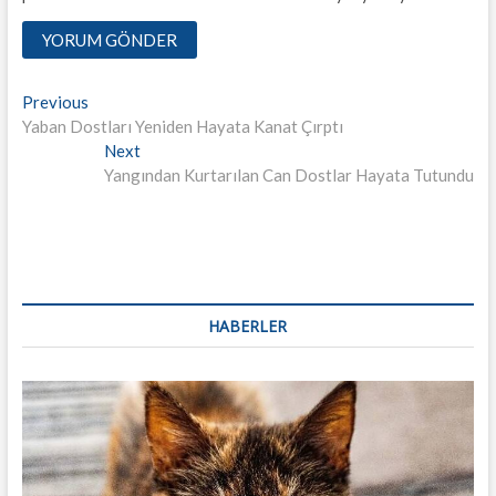
Yazı
Previous
Previous
post:
Yaban Dostları Yeniden Hayata Kanat Çırptı
dolaşımı
Next
Next
post:
Yangından Kurtarılan Can Dostlar Hayata Tutundu
HABERLER