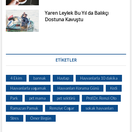
Yaren Leylek Bu Yıl da Balıkçı
Dostuna Kavuştu
ETIKETLER
4 Ekim
barınak
Haytap
Hayvanlarla 10 dakika
Hayvanlarla yaşamak
Hayvanları Koruma Günü
Kedi
Park
pet mama
pet sektörü
Prof.Dr. Remzi Oto
Ramazan Pamuk
Remziye Coşar
sokak hayvanları
Stres
Ömer Birgün