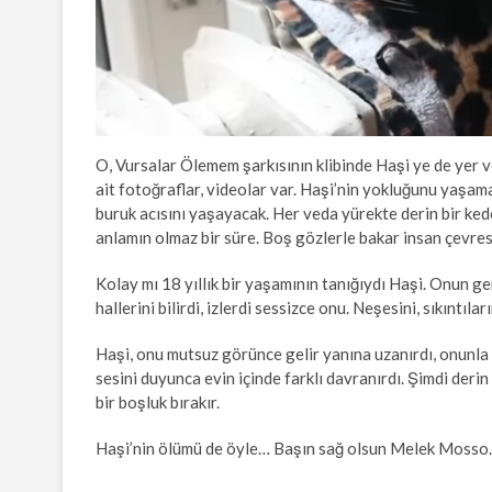
O, Vursalar Ölemem şarkısının klibinde Haşi ye de yer v
ait fotoğraflar, videolar var. Haşi’nin yokluğunu yaşama
buruk acısını yaşayacak. Her veda yürekte derin bir keder
anlamın olmaz bir süre. Boş gözlerle bakar insan çevres
Kolay mı 18 yıllık bir yaşamının tanığıydı Haşi. Onun g
hallerini bilirdi, izlerdi sessizce onu. Neşesini, sıkıntılar
Haşi, onu mutsuz görünce gelir yanına uzanırdı, onunla i
sesini duyunca evin içinde farklı davranırdı. Şimdi deri
bir boşluk bırakır.
Haşi’nin ölümü de öyle… Başın sağ olsun Melek Mosso. Ya