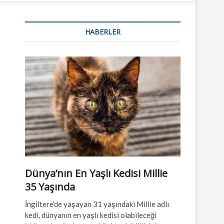
n
u
HABERLER
B
u
t
t
o
n
Dünya’nın En Yaşlı Kedisi Millie
35 Yaşında
İngiltere’de yaşayan 31 yaşındaki Millie adlı
kedi, dünyanın en yaşlı kedisi olabileceği