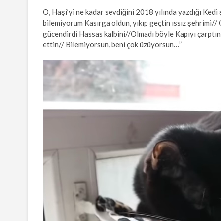
O, Haşi’yi ne kadar sevdiğini 2018 yılında yazdığı Ked
bilemiyorum Kasırga oldun, yıkıp geçtin ıssız şehrimi// 
gücendirdi Hassas kalbini//Olmadı böyle Kapıyı çarptın, 
ettin// Bilemiyorsun, beni çok üzüyorsun…”