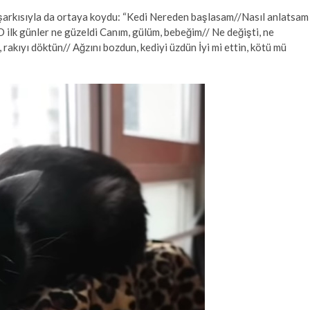
i şarkısıyla da ortaya koydu: “Kedi Nereden başlasam//Nasıl anlatsam
O ilk günler ne güzeldi Canım, gülüm, bebeğim// Ne değişti, ne
rakıyı döktün// Ağzını bozdun, kediyi üzdün İyi mi ettin, kötü mü