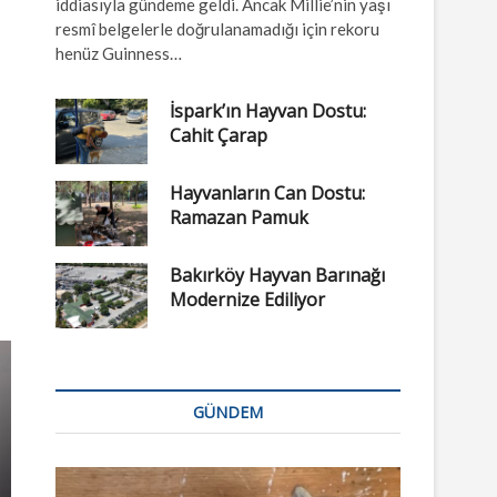
iddiasıyla gündeme geldi. Ancak Millie’nin yaşı
resmî belgelerle doğrulanamadığı için rekoru
henüz Guinness…
İspark’ın Hayvan Dostu:
Cahit Çarap
Hayvanların Can Dostu:
Ramazan Pamuk
Bakırköy Hayvan Barınağı
Modernize Ediliyor
GÜNDEM