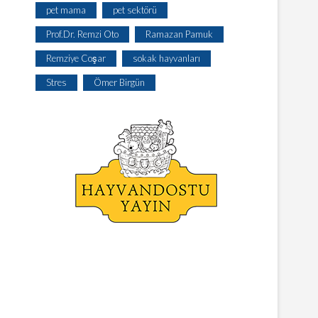
pet mama
pet sektörü
Prof.Dr. Remzi Oto
Ramazan Pamuk
Remziye Coşar
sokak hayvanları
Stres
Ömer Birgün