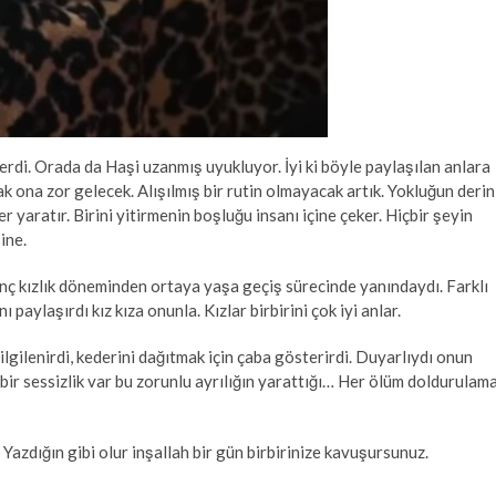
erdi. Orada da Haşi uzanmış uyukluyor. İyi ki böyle paylaşılan anlara
k ona zor gelecek. Alışılmış bir rutin olmayacak artık. Yokluğun derin
 yaratır. Birini yitirmenin boşluğu insanı içine çeker. Hiçbir şeyin
ine.
enç kızlık döneminden ortaya yaşa geçiş sürecinde yanındaydı. Farklı
ını paylaşırdı kız kıza onunla. Kızlar birbirini çok iyi anlar.
lgilenirdi, kederini dağıtmak için çaba gösterirdi. Duyarlıydı onun
n bir sessizlik var bu zorunlu ayrılığın yarattığı… Her ölüm doldurulam
zdığın gibi olur inşallah bir gün birbirinize kavuşursunuz.