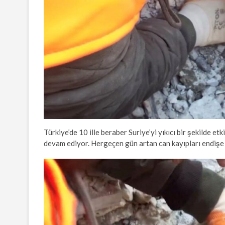
Türkiye’de 10 ille beraber Suriye’yi yıkıcı bir şekilde 
devam ediyor. Hergeçen gün artan can kayıpları endişe 