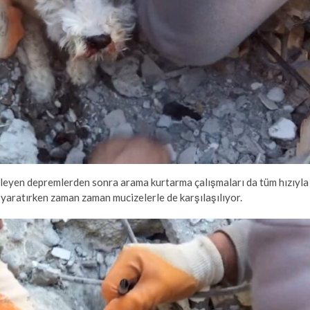
etkileyen depremlerden sonra arama kurtarma çalışmaları da tüm hızıyla
yaratırken zaman zaman mucizelerle de karşılaşılıyor.