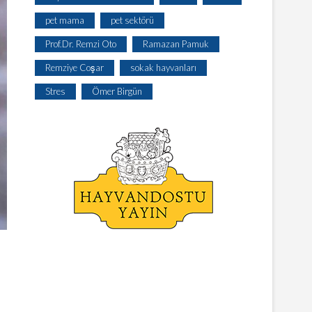
pet mama
pet sektörü
Prof.Dr. Remzi Oto
Ramazan Pamuk
Remziye Coşar
sokak hayvanları
Stres
Ömer Birgün