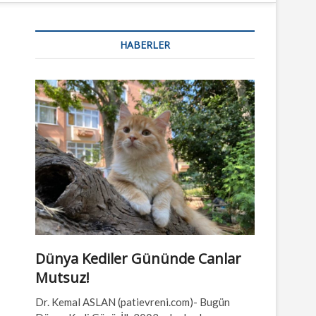
n
u
HABERLER
B
u
t
t
o
n
Dünya Kediler Gününde Canlar
Mutsuz!
Dr. Kemal ASLAN (patievreni.com)- Bugün