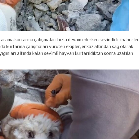
ama kurtarma çalışmaları hızla devam ederken sevindirici haberler
ada kurtarma çalışmaları yürüten ekipler, enkaz altından sağ olarak
yığınları altında kalan sevimli hayvan kurtarıldıktan sonra uzatılan