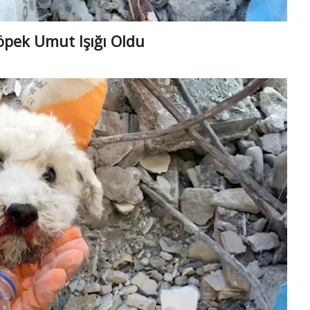
öpek Umut Işığı Oldu