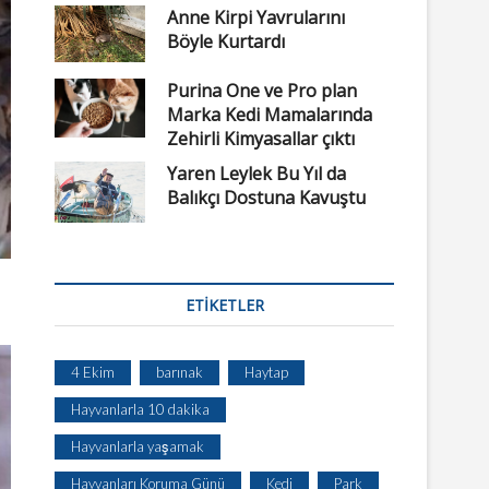
Anne Kirpi Yavrularını
Böyle Kurtardı
Purina One ve Pro plan
Marka Kedi Mamalarında
Zehirli Kimyasallar çıktı
Yaren Leylek Bu Yıl da
Balıkçı Dostuna Kavuştu
ETIKETLER
4 Ekim
barınak
Haytap
Hayvanlarla 10 dakika
Hayvanlarla yaşamak
Hayvanları Koruma Günü
Kedi
Park