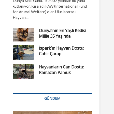
Dünya Kedi Günü. İlk 2002 yılından bu yana
kutlanıyor. Kısa adı FAW (International Fund
for Animal Welfare) olan Uluslararası
Hayvan…
Dünya’nın En Yaşlı Kedisi
Millie 35 Yaşında
İspark’ın Hayvan Dostu:
Cahit Çarap
Hayvanların Can Dostu:
Ramazan Pamuk
GÜNDEM