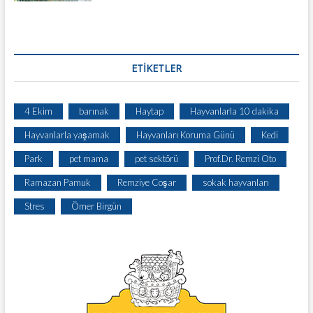
ETIKETLER
4 Ekim
barınak
Haytap
Hayvanlarla 10 dakika
Hayvanlarla yaşamak
Hayvanları Koruma Günü
Kedi
Park
pet mama
pet sektörü
Prof.Dr. Remzi Oto
Ramazan Pamuk
Remziye Coşar
sokak hayvanları
Stres
Ömer Birgün