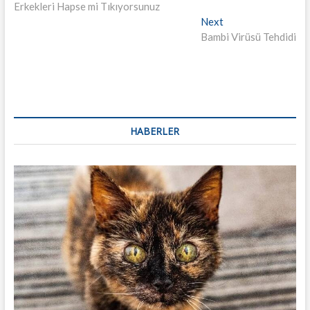
dolaşımı
Erkekleri Hapse mi Tıkıyorsunuz
Next
Next
post:
Bambi Virüsü Tehdidi
HABERLER