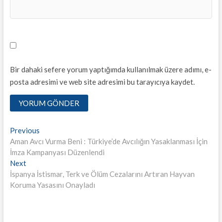
Bir dahaki sefere yorum yaptığımda kullanılmak üzere adımı, e-
posta adresimi ve web site adresimi bu tarayıcıya kaydet.
Yazı
Previous
Previous
post:
Aman Avcı Vurma Beni : Türkiye’de Avcılığın Yasaklanması İçin
dolaşımı
İmza Kampanyası Düzenlendi
Next
Next
post:
İspanya İstismar, Terk ve Ölüm Cezalarını Artıran Hayvan
Koruma Yasasını Onayladı