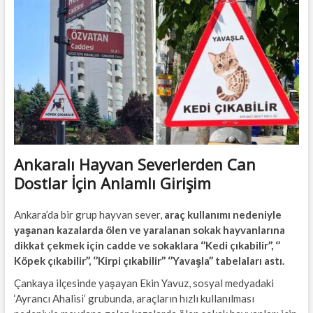
t
t
o
n
Ankaralı Hayvan Severlerden Can
Dostlar İçin Anlamlı Girişim
Ankara’da bir grup hayvan sever,
araç kullanımı nedeniyle
yaşanan kazalarda ölen ve yaralanan sokak hayvanlarına
dikkat çekmek için cadde ve sokaklara ‘’Kedi çıkabilir’’, ‘’
Köpek çıkabilir’’, ‘’Kirpi çıkabilir’’ ‘’Yavaşla’’ tabelaları astı.
Çankaya ilçesinde yaşayan Ekin Yavuz, sosyal medyadaki
‘Ayrancı Ahalisi’ grubunda, araçların hızlı kullanılması