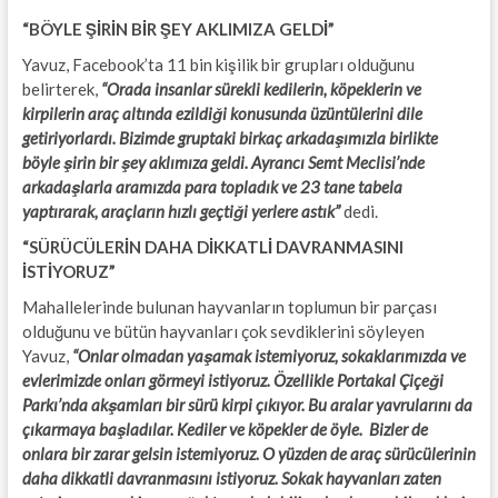
“BÖYLE ŞİRİN BİR ŞEY AKLIMIZA GELDİ”
Yavuz, Facebook’ta 11 bin kişilik bir grupları olduğunu
belirterek,
“Orada insanlar sürekli kedilerin, köpeklerin ve
kirpilerin araç altında ezildiği konusunda üzüntülerini dile
getiriyorlardı. Bizimde gruptaki birkaç arkadaşımızla birlikte
böyle şirin bir şey aklımıza geldi. Ayrancı Semt Meclisi’nde
arkadaşlarla aramızda para topladık ve 23 tane tabela
yaptırarak, araçların hızlı geçtiği yerlere astık”
dedi.
“SÜRÜCÜLERİN DAHA DİKKATLİ DAVRANMASINI
İSTİYORUZ”
Mahallelerinde bulunan hayvanların toplumun bir parçası
olduğunu ve bütün hayvanları çok sevdiklerini söyleyen
Yavuz,
“Onlar olmadan yaşamak istemiyoruz, sokaklarımızda ve
evlerimizde onları görmeyi istiyoruz. Özellikle Portakal Çiçeği
Parkı’nda akşamları bir sürü kirpi çıkıyor. Bu aralar yavrularını da
çıkarmaya başladılar. Kediler ve köpekler de öyle. Bizler de
onlara bir zarar gelsin istemiyoruz. O yüzden de araç sürücülerinin
daha dikkatli davranmasını istiyoruz. Sokak hayvanları zaten