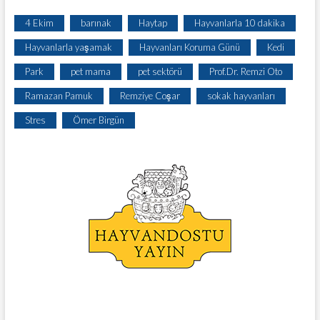
4 Ekim
barınak
Haytap
Hayvanlarla 10 dakika
Hayvanlarla yaşamak
Hayvanları Koruma Günü
Kedi
Park
pet mama
pet sektörü
Prof.Dr. Remzi Oto
Ramazan Pamuk
Remziye Coşar
sokak hayvanları
Stres
Ömer Birgün