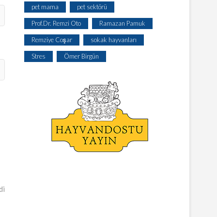
pet mama
pet sektörü
Prof.Dr. Remzi Oto
Ramazan Pamuk
Remziye Coşar
sokak hayvanları
Stres
Ömer Birgün
di