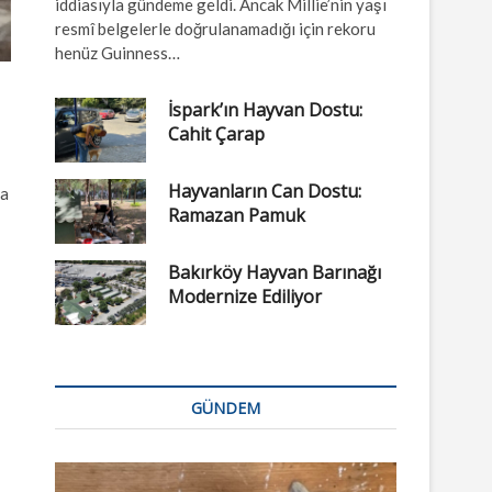
iddiasıyla gündeme geldi. Ancak Millie’nin yaşı
resmî belgelerle doğrulanamadığı için rekoru
henüz Guinness…
İspark’ın Hayvan Dostu:
Cahit Çarap
Hayvanların Can Dostu:
ma
Ramazan Pamuk
Bakırköy Hayvan Barınağı
Modernize Ediliyor
GÜNDEM