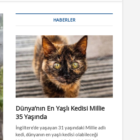
n
u
HABERLER
B
u
t
t
o
n
Dünya’nın En Yaşlı Kedisi Millie
35 Yaşında
İngiltere’de yaşayan 31 yaşındaki Millie adlı
kedi, dünyanın en yaşlı kedisi olabileceği