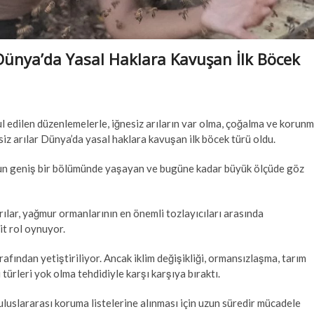
Dünya’da Yasal Haklara Kavuşan İlk Böcek
 edilen düzenlemelerle, iğnesiz arıların var olma, çoğalma ve korun
z arılar Dünya’da yasal haklara kavuşan ilk böcek türü oldu.
nun geniş bir bölümünde yaşayan ve bugüne kadar büyük ölçüde göz
rılar, yağmur ormanlarının en önemli tozlayıcıları arasında
it rol oynuyor.
arafından yetiştiriliyor. Ancak iklim değişikliği, ormansızlaşma, tarım
 türleri yok olma tehdidiyle karşı karşıya bıraktı.
n uluslararası koruma listelerine alınması için uzun süredir mücadele