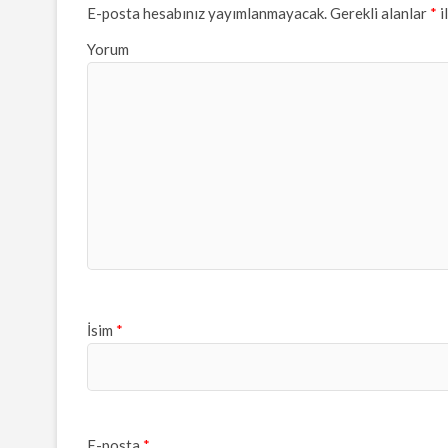
E-posta hesabınız yayımlanmayacak.
Gerekli alanlar
*
i
Yorum
İsim
*
E-posta
*