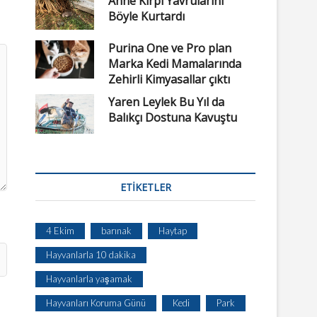
Anne Kirpi Yavrularını
Böyle Kurtardı
Purina One ve Pro plan
Marka Kedi Mamalarında
Zehirli Kimyasallar çıktı
Yaren Leylek Bu Yıl da
Balıkçı Dostuna Kavuştu
ETIKETLER
4 Ekim
barınak
Haytap
Hayvanlarla 10 dakika
Hayvanlarla yaşamak
Hayvanları Koruma Günü
Kedi
Park