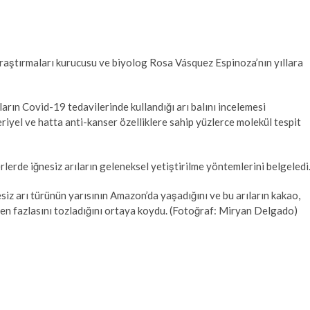
raştırmaları kurucusu ve biyolog Rosa Vásquez Espinoza’nın yıllara
arın Covid-19 tedavilerinde kullandığı arı balını incelemesi
eriyel ve hatta anti-kanser özelliklere sahip yüzlerce molekül tespit
lerde iğnesiz arıların geleneksel yetiştirilme yöntemlerini belgeledi
siz arı türünün yarısının Amazon’da yaşadığını ve bu arıların kakao,
en fazlasını tozladığını ortaya koydu. (Fotoğraf: Miryan Delgado)