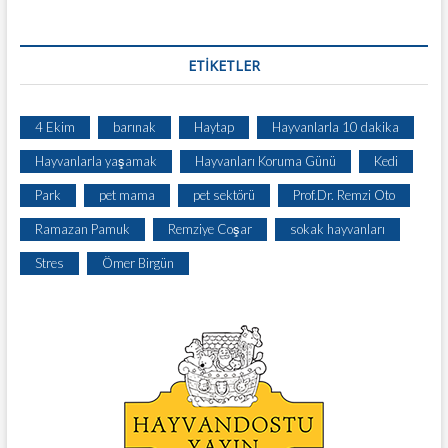
ETIKETLER
4 Ekim
barınak
Haytap
Hayvanlarla 10 dakika
Hayvanlarla yaşamak
Hayvanları Koruma Günü
Kedi
Park
pet mama
pet sektörü
Prof.Dr. Remzi Oto
Ramazan Pamuk
Remziye Coşar
sokak hayvanları
Stres
Ömer Birgün