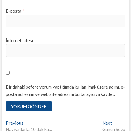
E-posta
*
İnternet sitesi
Bir dahaki sefere yorum yaptığımda kullanılmak üzere adımı, e-
posta adresimi ve web site adresimi bu tarayıcıya kaydet.
Yazı
Previous
Next
Previous
Next
post:
post:
Hayvanlarla 10 dakika…
Günün Sözü