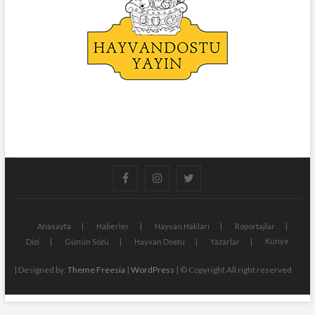
facebook
instagram
twitter
Anasayfa
Haberler
Hayvan Hakları
Röportajlar
Künye
Dizi
Günün Sözü
Hayvan Dostu
Yazarlar
| Designed by:
Theme Freesia
|
WordPress
| © Copyright All right reserved