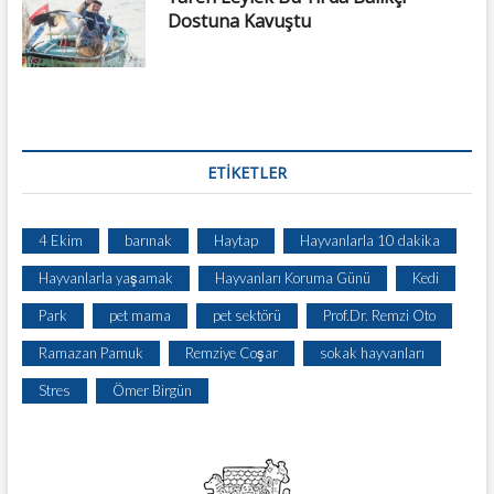
Dostuna Kavuştu
ETIKETLER
4 Ekim
barınak
Haytap
Hayvanlarla 10 dakika
Hayvanlarla yaşamak
Hayvanları Koruma Günü
Kedi
Park
pet mama
pet sektörü
Prof.Dr. Remzi Oto
Ramazan Pamuk
Remziye Coşar
sokak hayvanları
Stres
Ömer Birgün