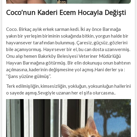
Coco’nun Kaderi Ecem Hocayla Değişti
Coco. Birkaç aylık erkek sarman kedi. İki ay önce Barınağa
yakın bir yerleşim biriminin sokağında bitkin, yorgun halde bir
hayvansever tarafından bulunmuş. Çaresiz, güçsüz, gözlerini
bile açamıyormuş. Hayırsever bir el, bu can dosta uzanıvermiş.
Onu alıp hemen Bakırköy Belesiyesi Veteriner Müdürlüğü
Hayvan Barınağına götürmüş. Bir elin dokunuşu onun bahtının
açılmasına, kaderinin değişmesine yol açmış.Hani derler ya :
‘’Şans yüzüne gülmüş’’.
Terk edilmişliğin, kimsesizliğin, yokluğun, yoksunluğun hallerini
o sayede aşmış.Sevgiyle uzanan her el şifa olurcasına..