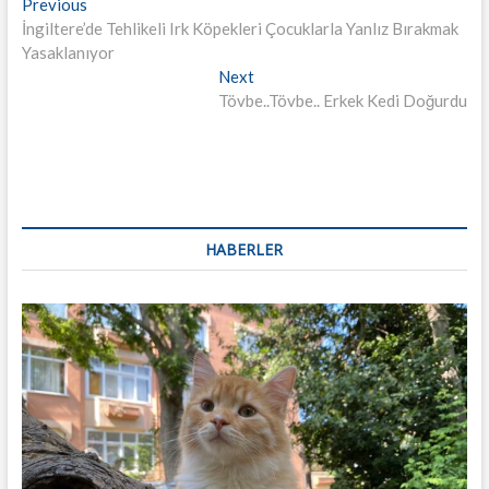
Yazı
Previous
Previous
post:
İngiltere’de Tehlikeli Irk Köpekleri Çocuklarla Yanlız Bırakmak
dolaşımı
Yasaklanıyor
Next
Next
post:
Tövbe..Tövbe.. Erkek Kedi Doğurdu
HABERLER