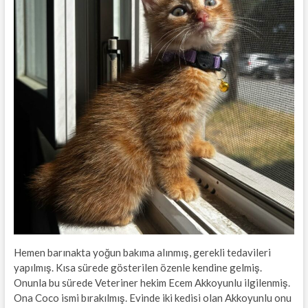
Hemen barınakta yoğun bakıma alınmış, gerekli tedavileri
yapılmış. Kısa sürede gösterilen özenle kendine gelmiş.
Onunla bu sürede Veteriner hekim Ecem Akkoyunlu ilgilenmiş.
Ona Coco ismi bırakılmış. Evinde iki kedisi olan Akkoyunlu onu