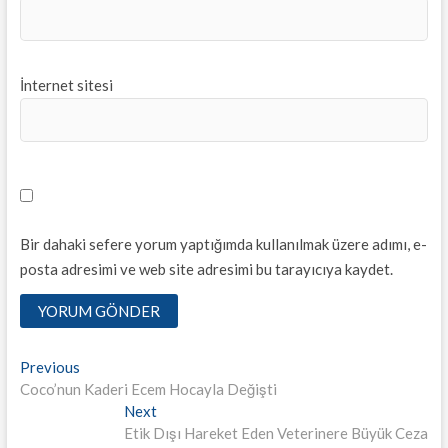
İnternet sitesi
Bir dahaki sefere yorum yaptığımda kullanılmak üzere adımı, e-
posta adresimi ve web site adresimi bu tarayıcıya kaydet.
Yazı
Previous
Previous
post:
Coco’nun Kaderi Ecem Hocayla Değişti
dolaşımı
Next
Next
post:
Etik Dışı Hareket Eden Veterinere Büyük Ceza