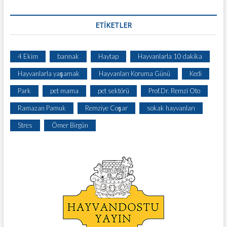
ETIKETLER
4 Ekim
barınak
Haytap
Hayvanlarla 10 dakika
Hayvanlarla yaşamak
Hayvanları Koruma Günü
Kedi
Park
pet mama
pet sektörü
Prof.Dr. Remzi Oto
Ramazan Pamuk
Remziye Coşar
sokak hayvanları
Stres
Ömer Birgün