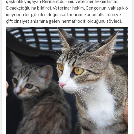
şaşkınlık yaşayan Bermant durumu veteriner hekim İsmail
Ekmekçioğlu’na bildirdi. Veteriner hekim, Cengo’nun, yaklaşık 6
milyonda bir görülen doğumsal bir üreme anomalisi olan ve
çift cinsiyet anlamına gelen ‘hermafrodit’ olduğunu söyledi.