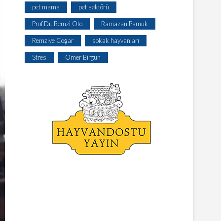
pet mama
pet sektörü
Prof.Dr. Remzi Oto
Ramazan Pamuk
Remziye Coşar
sokak hayvanları
Stres
Ömer Birgün