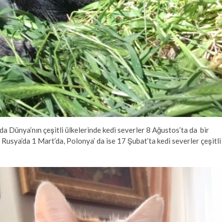
da Dünya’nın çeşitli ülkelerinde kedi severler 8 Ağustos’ta da bir
Rusya’da 1 Mart’da, Polonya’ da ise 17 Şubat’ta kedi severler çeşitli