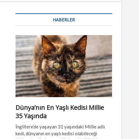
n
u
HABERLER
B
u
t
t
o
n
Dünya’nın En Yaşlı Kedisi Millie
35 Yaşında
İngiltere’de yaşayan 31 yaşındaki Millie adlı
kedi, dünyanın en yaşlı kedisi olabileceği