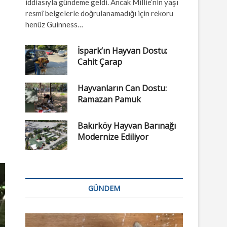
iddiasıyla gündeme geldi. Ancak Millie’nin yaşı
resmî belgelerle doğrulanamadığı için rekoru
henüz Guinness…
İspark’ın Hayvan Dostu:
Cahit Çarap
Hayvanların Can Dostu:
Ramazan Pamuk
Bakırköy Hayvan Barınağı
Modernize Ediliyor
GÜNDEM