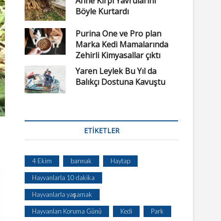
Anne Kirpi Yavrularını
Böyle Kurtardı
Purina One ve Pro plan
Marka Kedi Mamalarında
Zehirli Kimyasallar çıktı
Yaren Leylek Bu Yıl da
Balıkçı Dostuna Kavuştu
ETIKETLER
4 Ekim
barınak
Haytap
Hayvanlarla 10 dakika
Hayvanlarla yaşamak
Hayvanları Koruma Günü
Kedi
Park