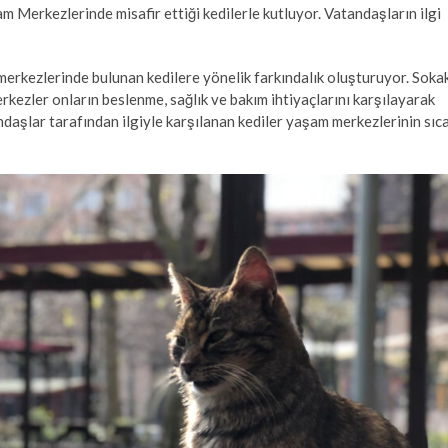
 Merkezlerinde misafir ettiği kedilerle kutluyor. Vatandaşların ilgi
rkezlerinde bulunan kedilere yönelik farkındalık oluşturuyor. Soka
rkezler onların beslenme, sağlık ve bakım ihtiyaçlarını karşılayarak
ndaşlar tarafından ilgiyle karşılanan kediler yaşam merkezlerinin sıc