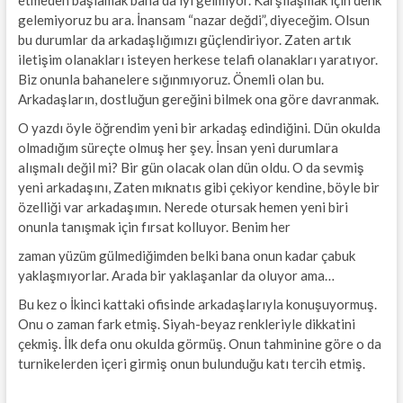
etmeden başlamak bana da iyi gelmiyor. Karşılaşmak için denk
gelemiyoruz bu ara. İnansam “nazar değdi”, diyeceğim. Olsun
bu durumlar da arkadaşlığımızı güçlendiriyor. Zaten artık
iletişim olanakları isteyen herkese telafi olanakları yaratıyor.
Biz onunla bahanelere sığınmıyoruz. Önemli olan bu.
Arkadaşların, dostluğun gereğini bilmek ona göre davranmak.
O yazdı öyle öğrendim yeni bir arkadaş edindiğini. Dün okulda
olmadığım süreçte olmuş her şey. İnsan yeni durumlara
alışmalı değil mi? Bir gün olacak olan dün oldu. O da sevmiş
yeni arkadaşını, Zaten mıknatıs gibi çekiyor kendine, böyle bir
özelliği var arkadaşımın. Nerede otursak hemen yeni biri
onunla tanışmak için fırsat kolluyor. Benim her
zaman yüzüm gülmediğimden belki bana onun kadar çabuk
yaklaşmıyorlar. Arada bir yaklaşanlar da oluyor ama…
Bu kez o İkinci kattaki ofisinde arkadaşlarıyla konuşuyormuş.
Onu o zaman fark etmiş. Siyah-beyaz renkleriyle dikkatini
çekmiş. İlk defa onu okulda görmüş. Onun tahminine göre o da
turnikelerden içeri girmiş onun bulunduğu katı tercih etmiş.