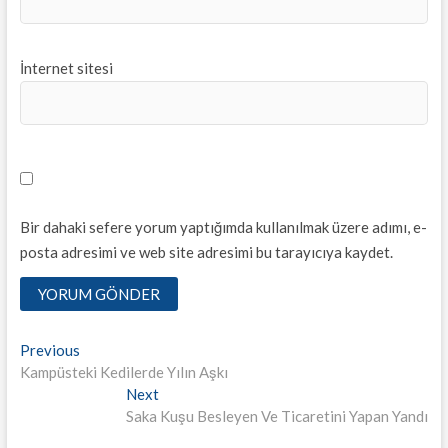
İnternet sitesi
Bir dahaki sefere yorum yaptığımda kullanılmak üzere adımı, e-
posta adresimi ve web site adresimi bu tarayıcıya kaydet.
Yazı
Previous
Previous
post:
Kampüsteki Kedilerde Yılın Aşkı
dolaşımı
Next
Next
post:
Saka Kuşu Besleyen Ve Ticaretini Yapan Yandı