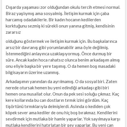
Dışarda yaşaması zor olduğundan okulu tercih etmesi normal.
Biraz yaşlıymış ama sosyalmiş. İletişim kurmak için çaba
harcamış odadakilerle. Bir kadın hocanın kedilerden
korktuğunu sezmiş ki sürekli onun yanına gitmiş, kendisinin
zararsız
olduğunu göstermek ve iletişim kurmak için. Bu başkalarınca
arsız bir davranış gibi yorumlanabilir ama öyle değilmiş.
İstenmediğini anlayınca uzaklaşıyormuş. Önce durmuş bir
süre. Ancak kadın hoca rahatsız olunca benim arkadaşım almış
onu eliyle başka bir yere taşımış. O da hemen boş masadaki
bilgisayarın üzerine uzanmış.
Arkadaşımın yanından da ayrılmamış. O da sosyal biri. Zaten
nerede otursak hemen bu yeni edindiği arkadaşı gibi biri
hemen ona musallat olur. Onun da pek sesi soluğu çıkmaz. Kaç
kere kollarında bu can dostların tırmık izini gördüm. Kaç
tişörtünü tırmıklarıyla delmişlerdi. Aslında o kediden çok
köpek sever ama kediler de onu hiç boş bırakmaz. Kendilerini
sevdirmek için mutlaka bir hamle yaparlar. Yok sayılmaya karşı
mutlaka kendilerini hatırlatan bir şey yaparlar. Bu yeni can