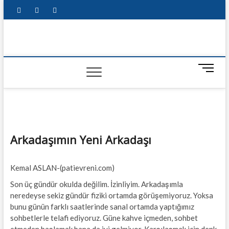
Skip
facebook
instagram
twitter
to
content
M
e
n
u
B
u
t
Arkadaşımın Yeni Arkadaşı
t
o
Kemal ASLAN-(patievreni.com)
n
Son üç gündür okulda değilim. İzinliyim. Arkadaşımla
neredeyse sekiz gündür fiziki ortamda görüşemiyoruz. Yoksa
bunu günün farklı saatlerinde sanal ortamda yaptığımız
sohbetlerle telafi ediyoruz. Güne kahve içmeden, sohbet