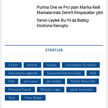
Purina One ve Pro plan Marka Kedi
Mamalarında Zehirli Kimyasallar çıktı
Yaren Leylek Bu Yıl da Balıkçı
Dostuna Kavuştu
ETIKETLER
4 Ekim
barınak
Haytap
Hayvanlarla 10 dakika
Hayvanlarla yaşamak
Hayvanları Koruma Günü
Kedi
Park
pet mama
pet sektörü
Prof.Dr. Remzi Oto
Ramazan Pamuk
Remziye Coşar
sokak hayvanları
Stres
Ömer Birgün